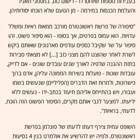
בעבירות נוספות שיוחסו לו - רישום כוזב במסמכי תאגיד
והעלמת הכנסות במירמה - מן הטעם שלא הוכחו יסודותיהן.
"סיפורה של פרשת ראשונטורס מורכב ממאות ראיות ומשלל
עדויות. הוא עמוס בפרטים, אך בסופו - הוא סיפור פשוט. זהו
סיפור על שר שקיבל כספים עודפים מארגונים שאותם ביקש
לשרת לאחר שהוצגו להם מצגי כזב [...] לא מצאתי סבירות
בתזת ההגנה שלפיה לאורך שנים עובדים שונים - אם לדייק,
עובדות שונות - פועלות בשירות הממונה עליהן, אדם ברוך
כישרונות, ולמרות זאת הדברים (הפליליים) שנעשים בשמו
ועבורו, ויש בהתייחס אליהם תיעוד בכתב-ידו - נעשים ללא
ידיעתו. למצער לגבי אותם מקרים, הסיפור הפשוט הזה הוכח,
לדעתי, בראיות".
השופט עמית צירף דעתו לדעתו של פוגלמן בפרשת
ראשונטורס, ולפיה יש להרשיע את אולמרט בגין 4 נסיעות