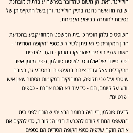
הולילנד. זאת, הן משום שמדובר בפרשה עובדתית מובחנת
ושונה מזו אשר נדונה בתיק הולילנד, והן בשל התקיימותן של
נסיבות לחומרה בביצוע העבירות.
השופט פוגלמן הזכיר כי בית המשפט המחוזי קבע בהכרעת
הדין המקורית כי לא ניתן לשלול שכספי "הקופה הסודית" -
מאות אלפי דולרים שהוחזקו במזומן - נועדו לצרכים
"פוליטיים" של אולמרט. לשיטת פוגלמן, כספי מזומן אשר
מתקבלים אצל עובד ציבור במעטפות ובמטבע זר, באורח
שיטתי ועל פני תקופה, המוחזקים במקומות מסתור שאין איש
יודע על קיומם, הם - כל עוד לא הוכח אחרת - כספים
"פרטיים".
לדעת פוגלמן, די היה בחומר הראייתי שהונח לפני בית
המשפט המחוזי קודם להכרעת הדין המקורית, כדי להקים את
אותה חזקה שלפיה כספי הקופה הסודית הם כספים