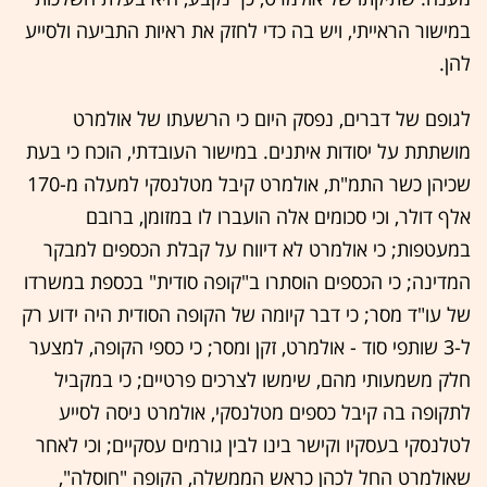
במישור הראייתי, ויש בה כדי לחזק את ראיות התביעה ולסייע
להן.
לגופם של דברים, נפסק היום כי הרשעתו של אולמרט
מושתתת על יסודות איתנים. במישור העובדתי, הוכח כי בעת
שכיהן כשר התמ"ת, אולמרט קיבל מטלנסקי למעלה מ-170
אלף דולר, וכי סכומים אלה הועברו לו במזומן, ברובם
במעטפות; כי אולמרט לא דיווח על קבלת הכספים למבקר
המדינה; כי הכספים הוסתרו ב"קופה סודית" בכספת במשרדו
של עו"ד מסר; כי דבר קיומה של הקופה הסודית היה ידוע רק
ל-3 שותפי סוד - אולמרט, זקן ומסר; כי כספי הקופה, למצער
חלק משמעותי מהם, שימשו לצרכים פרטיים; כי במקביל
לתקופה בה קיבל כספים מטלנסקי, אולמרט ניסה לסייע
לטלנסקי בעסקיו וקישר בינו לבין גורמים עסקיים; וכי לאחר
שאולמרט החל לכהן כראש הממשלה, הקופה "חוסלה",