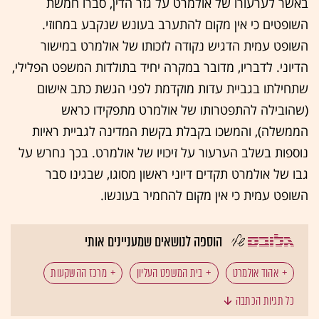
באשר לערעורו של אולמרט על גזר הדין, סברו חמשת
השופטים כי אין מקום להתערב בעונש שנקבע במחוזי.
השופט עמית הדגיש נקודה לזכותו של אולמרט במישור
הדיוני. לדבריו, מדובר במקרה יחיד בתולדות המשפט הפלילי,
שתחילתו בגביית עדות מוקדמת לפני הגשת כתב אישום
(שהובילה להתפטרותו של אולמרט מתפקידו כראש
הממשלה), והמשכו בקבלת בקשת המדינה לגביית ראיות
נוספות בשלב הערעור על זיכויו של אולמרט. בכך נחרש על
גבו של אולמרט תקדים דיוני ראשון מסוגו, שבגינו סבר
השופט עמית כי אין מקום להחמיר בעונשו.
הוספה לנושאים שמעניינים אותי
אהוד אולמרט
בית המשפט העליון
מרכז ההשקעות
כל תגיות הכתבה
משה טלנסקי
ראשונטורס