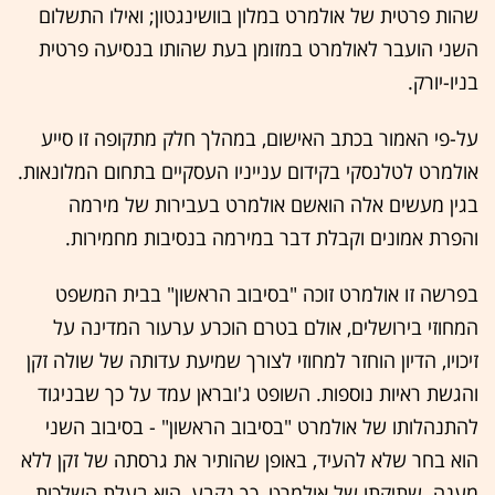
שהות פרטית של אולמרט במלון בוושינגטון; ואילו התשלום
השני הועבר לאולמרט במזומן בעת שהותו בנסיעה פרטית
בניו-יורק.
על-פי האמור בכתב האישום, במהלך חלק מתקופה זו סייע
אולמרט לטלנסקי בקידום ענייניו העסקיים בתחום המלונאות.
בגין מעשים אלה הואשם אולמרט בעבירות של מירמה
והפרת אמונים וקבלת דבר במירמה בנסיבות מחמירות.
בפרשה זו אולמרט זוכה "בסיבוב הראשון" בבית המשפט
המחוזי בירושלים, אולם בטרם הוכרע ערעור המדינה על
זיכויו, הדיון הוחזר למחוזי לצורך שמיעת עדותה של שולה זקן
והגשת ראיות נוספות. השופט ג'ובראן עמד על כך שבניגוד
להתנהלותו של אולמרט "בסיבוב הראשון" - בסיבוב השני
הוא בחר שלא להעיד, באופן שהותיר את גרסתה של זקן ללא
מענה. שתיקתו של אולמרט, כך נקבע, היא בעלת השלכות