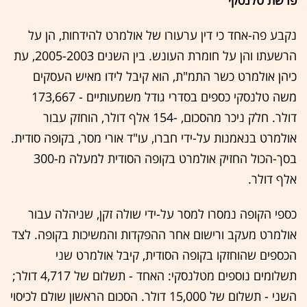
נקבע פה-אחד כי דין ערעורו של אולמרט להידחות, הן על
הרשעתו והן על חומרת העונש. בין השנים 2005-2003, עת
כיהן אולמרט כשר התמ"ת, הוא קיבל לידו מאיש העסקים
משה טלנסקי כספים בסדרי גודל משמעותיים - 173,667
דולר. חלק ניכר מהסכום, -154 אלף דולר, הוחזק עבור
אולמרט בנאמנות על-ידי חברו, עו"ד אורי מסר, בקופה סודית.
בסך-הכול החזיק אולמרט בקופה הסודית למעלה מ-300
אלף דולר.
כספי הקופה נמסרו למסר על-ידי שולה זקן, שניהלה עבור
אולמרט מעקב ורישום אחר ההפקדות והמשיכות בקופה. לצד
הכספים שהוחזקו בקופה הסודית, קיבל אולמרט שני
תשלומים נוספים מטלנסקי: האחד - תשלום של 4,717 דולר;
השני - תשלום של 15,000 דולר. הסכום הראשון שולם לכיסוי