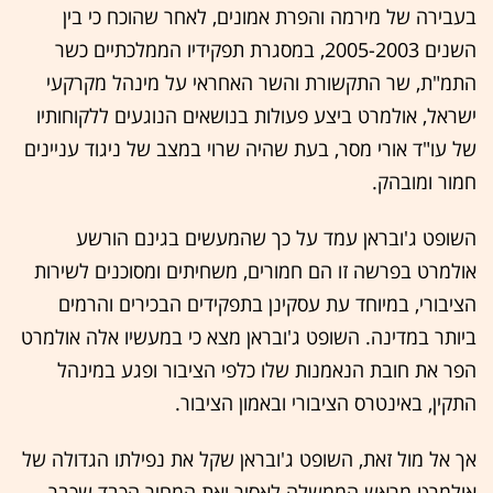
בעבירה של מירמה והפרת אמונים, לאחר שהוכח כי בין
השנים 2005-2003, במסגרת תפקידיו הממלכתיים כשר
התמ"ת, שר התקשורת והשר האחראי על מינהל מקרקעי
ישראל, אולמרט ביצע פעולות בנושאים הנוגעים ללקוחותיו
של עו"ד אורי מסר, בעת שהיה שרוי במצב של ניגוד עניינים
חמור ומובהק.
השופט ג'ובראן עמד על כך שהמעשים בגינם הורשע
אולמרט בפרשה זו הם חמורים, משחיתים ומסוכנים לשירות
הציבורי, במיוחד עת עסקינן בתפקידים הבכירים והרמים
ביותר במדינה. השופט ג'ובראן מצא כי במעשיו אלה אולמרט
הפר את חובת הנאמנות שלו כלפי הציבור ופגע במינהל
התקין, באינטרס הציבורי ובאמון הציבור.
אך אל מול זאת, השופט ג'ובראן שקל את נפילתו הגדולה של
אולמרט מראש הממשלה לאסיר ואת המחיר הכבד שכבר