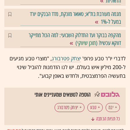
הדואליות
מגמה מעורבת בת"א; טאואר מזנקת, מדד הבנקים יורד
במעל ל-1%
מהקפה בבוקר ועד התדלוק השבועי: למה הכול מתייקר
דווקא עכשיו? (
תוכן שיווקי
)
לדברי יו"ר טבע פרופ'
יצחק פטרבורג
, "מוצרי טבע מגיעים
ל-200 מיליון איש בעולם. יש לנו הזדמנות להוביל שינוי
בתעשיה הפרמצבטית, ולחדש באופן קבוע".
הוספה לנושאים שמעניינים אותי
יבמ
טבע
יצחק פטרבורג
כל תגיות הכתבה
מנהל המזון והתרופות (FDA)
תרופות