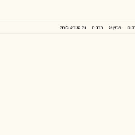
רסום
מגזין G
תרבות
וול סטריט ג'ורנל