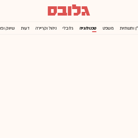
'ן ותשתיות
משפט
טכנולוגיה
גלובלי
ניהול וקריירה
דעות
שיווק ופ