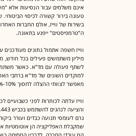
אינם משלמים עבור הנסיעות אלא "משת
טעונה בירור קשורה לכיסוי הביטוחי. ש
בשירות של ווייז, אולם החברות האחרו
ה"טרמפיסטים" ייפגע בתאונה.
לשתף פעולה עם מד"א. כאשר משתמש ב
למוקדים השונים של מד"א ברחבי הארץ
מאפשר לצוותי ההצלה לחסוך 10%-15% מזמן ההגעה לזירת התאונה.
גרם לעומסי תנועה כבדים ועורר ביקו
שמקבלת האפליקציה הן אוטומטיות או
הם עובדי החברה. לדבריו החסימה בוצ