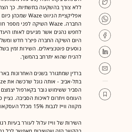
ללא צורך בהשקעה בתשתיות. כך הצהיר 
אפליקציית הניווט 
החברה. Waze השיקה לפני 
לחפש נהגים אשר מגיעים לאותו היעד
היום השיקה החברה פיצ'ר חדש ומשלים
נוסעים פוטנציאלים. השירות זמין בשל
להניח שהוא יתרחב בהמשך.
ברדין שמתגורר בשנים האחרונות בארה
הסביר ששימוש גובר בקארפול יצמצם 
העומס ויתרום לאיכות הסביבה. נציין כ
מקווה ווייז לגבות 15% מכלל העסקאות שיבוצעו דרך האפליקציה.
השירות של ווייז עלול לעורר בעיות רגו
בהקשר הזה שהשירות מאפשר לכל נהג ל