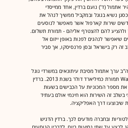
אתמול (ד') נועם ברדין, אחד ממייסדי
Waze שמכהן כיום כסגן נשיא בגוגל ובמקביל ממשיך לנהל את
מספר חודשים שירות קארפול אשר מאפשר לנוסעים
 ולהציע להם להצטרף אליהם - תמורת תשלום.
 שיאפשר לנהגים לפנות באופן ייזום אל
ב זה רק בישראל ובסן פרנסיסקו, אך סביר
"ב ערך אתמול מסיבת עיתונאים במשרדי גוגל
בתל-אביב - אותה גוגל שרכשה את Waze תמורת כמיליארד דולר בשנת 2013. ברדין
את מספר המכוניות על הכבישים בשעות
י בשלב זה השירות הוא חינמי אולם בעתיד
לטוריות ובחברה מודעים לכך. ברדין הדגיש
בצע עד שתי נסיעות ביום. לדבריו הנוסעים