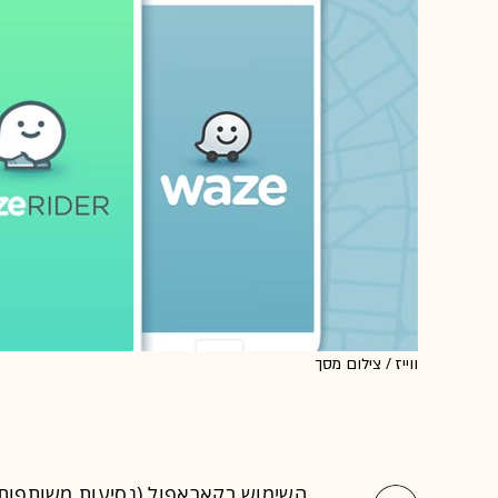
ווייז / צילום מסך
השימוש בקאראפול (נסיעות משותפות)