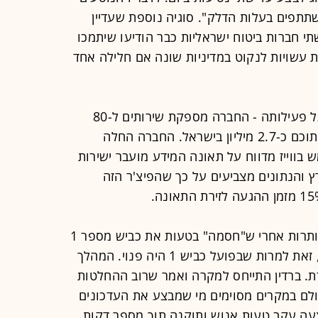
תפים בעלות הדלק". סוגיה נוספת שעדיין
תי חברות ביטוח ישראליות כבר הודיעו שיתמכו
ת עשויות לנקוט במדיניות שונה אם חלילה אחד
ווייז חשפה אתמול נתונים מעודכנים על פעילותה - החברה מספקת שירותים ל-80
מיליון משתמשים פעילים בכל חודש, מתוכם כ-2.7 מיליון בישראל. החברה החלה
ווייז מדווח על תאונה המידע מועבר ישירות
 והנתונים מצביעים על כך שהפיצ'ר הזה
ווייז עלתה לכותרות לפני כשבועיים לכותרות אחרי ש"חסמה" בטעות את כביש מספר 1
והציעה לנהגים להשתמש בכביש 443, זאת למרות שבפועל כביש 1 היה פנוי. המהלך
רת. ברדין התייחס למקרה ואמר שרוב ההחלטות
לם במקרים מסוימים מי שמבצע את העדכונים
עה עקב טעות אנוש ותוקנה תוך מספר דקות.