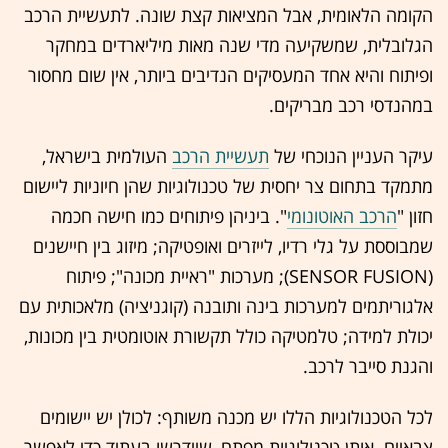
הקומה הלאומית, אבל המציאות קצת שונה. לתעשיית הרכב
הגלובלית, שמשקיעה מדי שנה מאות מיליארדים במחקר
ופיתוח והיא אחד המעסיקים הנדיבים ביותר, אין שום מחסור
במהנדסי
רכב מבריקים.
עיקר העניין הנוכחי של
תעשיית הרכב
העולמית בישראל,
מתמקד בתחום צר יחסית של טכנולוגיות שהן חיוניות ליישום
חזון "
הרכב האוטונומי
". ביניהן פיתוחים כמו חישה חכמה
שמבוססת על גלי רדיו, לייזרים ואופטיקה; מיזוג בין חיישנים
(SENSOR FUSION); מערכות "ראיית מכונה"; פיתוח
אלגוריתמים למערכות בינה ותובנה (קוגניציה) מלאכותית עם
יכולת למידה; טלמטיקה כולל תקשורת אוטומטית בין מכונות,
והגנת סייבר לרכב.
לכל הטכנולוגיות הללו יש מכנה משותף: לכולן יש יישומים
צבאיים. אותן טכנולוגיות מפתח, שיידרשו בעתיד כדי לאפשר