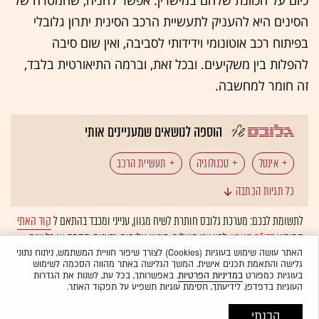
כיום על הכוונת שלהם במישרין. אפשר להניח, שהמטרה של
הסינים היא להעניק לתעשיית הרכב הסינית יתרון גלובלי
בפיתוח רכב אוטונומי וידידותי לסביבה, ואין שום סיבה
להפלות בין משקיעים. ובכל זאת, וברמה התיאורטית בלבד,
זה חומר למחשבה.
הוספה לנושאים שמעניינים אותי
אינטל
טכנולוגיה
תעשיית הרכב
כל תגיות הכתבה
מובילאיי (Mobileye)
רכב אוטונומי
לתשומת לבכם: מערכת גלובס חותרת לשיח מגוון, ענייני ומכבד בהתאם ל
קוד האתי
המופיע
בדו"ח האמון
לפיו אנו פועלים. ביטויי אלימות, גזענות, הסתה או כל שיח
בלתי הולם אחר מסוננים בצורה
אוטומטית
ולא יפורסמו באתר.
האתר עושה שימוש בעוגיות (Cookies) לצורך שיפור חוויית המשתמש, ניתוח נתוני
גלישה והתאמת תכנים אישית. המשך הגלישה באתר מהווה הסכמה לשימוש
בעוגיות כמפורט
במדיניות הפרטיות
. באפשרותך, בכל עת, לשנות את הגדרות
העוגיות בדפדפן. לידיעתך, חסימת עוגיות תשפיע על תפקוד האתר.
הבנתי