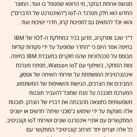
מוגשת ארוחת הבוקר, מי הרופא שמטפל בו ועוד. המוצר
החדש הוא חלק מטרנד ה-IoT ("האינטרנט של הדברים")
והוא יוכל להתאים גם לספינות קרוז, חדרי ישיבות ועוד.
ד"ר שגב ווסרקרוג, מדען בכיר במחלקת ה-IOT של IBM
בחיפה אמר היום כי "החדר שמופעל על ידי פקודות קוליות
מבוסס על טכנולוגיות שהגו חוקרים במעבדת IBM בחיפה.
צוות המחקר, בשיתוף עם Watson IoT, מפתח מערכת
אינטגרטיבית המושתתת על שירותי השיחה של ווטסון,
המבינים את הצרכים, הגישות והשאיפות של המשתמש.
המערכת תוכננה על מנת שתוכל להעביר תובנות
משמעותיות כתוצאה מהבנתה את דבריו של הצרכן. תובנות
אלה מופקות על ידי שימוש ב'סוכני שיחה' חדשים או ישנים
המתקשרים עם אתרי אינטרנט שונים ושירותי IoT וקוגניטיב.
כל אלה יוצרים יחד 'מרחב קוגניטיבי' המתקשר עם