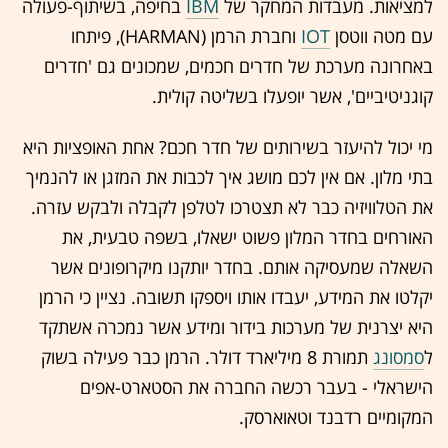
למציאות. מעבדות המחקר של
IBM
בחיפה, בשיתוף-פעולה
עם מטה ווטסן
IOT
וחברת הרמן (HARMAN), פיתחו
באחרונה מערכת של חדרים חכמים, שמכונים גם 'חדרים
קוגניטיביים', אשר יופעלו בשליטה קולית.
מי יכול להיעזר בשירותים של חדר חכם? אחת האופציות היא
בתי מלון. אם אין לכם מושג איך לכבות את המזגן או להנמיך
את הטלוויזיה כבר לא תצטרכו לטלפן לקבלה ולבקש עזרה.
האורחים בחדר המלון פשוט ישאלו, בשפה טבעית, את
השאלה שמעסיקה אותם. בחדר יותקנו מיקרופונים אשר
יקלטו את המידע, יעבדו אותו ויספקו תשובה. נציין כי הרמן
היא יצרנית של מערכות בידור ומידע אשר נמכרה אשתקד
ל
סמסונג
תמורת 8 מיליארד דולר. הרמן כבר פעילה בשוק
הישראלי - בעבר רכשה החברה את הסטארט-אפים
המקומיים רדבנד וטאוארסק.