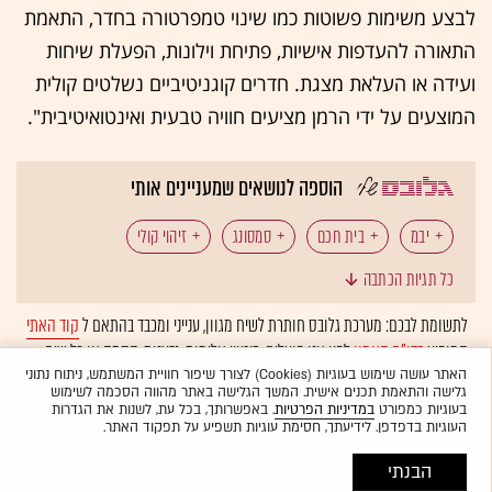
לבצע משימות פשוטות כמו שינוי טמפרטורה בחדר, התאמת
התאורה להעדפות אישיות, פתיחת וילונות, הפעלת שיחות
ועידה או העלאת מצגת. חדרים קוגניטיביים נשלטים קולית
המוצעים על ידי הרמן מציעים חוויה טבעית ואינטואיטיבית".
הוספה לנושאים שמעניינים אותי
יבמ
בית חכם
סמסונג
זיהוי קולי
כל תגיות הכתבה
IOT (האינטרנט של הדברים)
לתשומת לבכם: מערכת גלובס חותרת לשיח מגוון, ענייני ומכבד בהתאם ל
קוד האתי
המופיע
בדו"ח האמון
לפיו אנו פועלים. ביטויי אלימות, גזענות, הסתה או כל שיח
בלתי הולם אחר מסוננים בצורה
אוטומטית
ולא יפורסמו באתר.
האתר עושה שימוש בעוגיות (Cookies) לצורך שיפור חוויית המשתמש, ניתוח נתוני
גלישה והתאמת תכנים אישית. המשך הגלישה באתר מהווה הסכמה לשימוש
בעוגיות כמפורט
במדיניות הפרטיות
. באפשרותך, בכל עת, לשנות את הגדרות
העוגיות בדפדפן. לידיעתך, חסימת עוגיות תשפיע על תפקוד האתר.
הבנתי