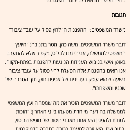
מהי החלופה הראויה למיקום ההפגנות?
תגובות
משרד המשפטים: "ההפגנות הן לחץ פסול על עובד ציבור"
דובר משרד המשפטים, משה כהן, מסר בתגובה: "היועץ
המשפטי לממשלה, אביחי מנדלבליט, מקפיד שלא להתערב
באופן אישי בגיבוש העמדות הנוגעות להפגנות בפתח-תקווה.
אנו רואים בהפגנות אלה הפעלת לחץ פסול על עובד ציבור
בשעה שהוא עוסק בעניינים של אכיפת חוק, תוך הטרדה של
שכניו ומשפחתו".
דובר משרד המשפטים הזכיר את מה שמסר היועץ המשפטי
לממשלה בהודעה מיוחדת מטעמו ביוני האחרון: "הזכות
למחות ולהפגין היא אחת מאבני היסוד של חופש הביטוי,
ובתור שכזו היא זוכה למעמד בכורה בחברה הדמוקרטית