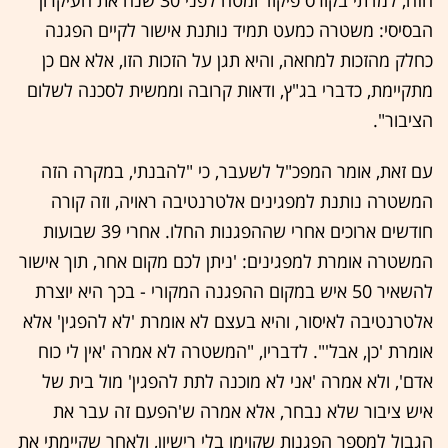
הזה, למדתי בקורס פיקוד ומטה לפני 30 שנה את העיקרון
הבסיסי: משטרה כמעט תמיד נותנת אישור לקיים הפגנה
כחלק מהזכות למחאה, והיא תגן על הזכות הזו, אלא אם כן
מתקיימת, כדברי בג"ץ, ודאות קרובה וממשית לסכנה לשלום
הציבור".
עם זאת, אומר המפכ"ל לשעבר, כי "להבנתי, במקרה הזה
המשטרה נותנת למפגינים אלטרנטיבה ראויה, וזה קורה
חודשים ארוכים אחרי שההפגנות החלו. אחרי 39 שבועות
המשטרה אומרת למפגינים: 'ניתן לכם מקום אחר, תוך אישור
להשאיר 50 איש במקום ההפגנה המקורי - בכך היא יוצרת
אלטרנטיבה לאיסור, והיא בעצם לא אומרת 'לא להפגין' אלא
אומרת 'כן, אבל'". לדבריו, "המשטרה לא אמרה 'אין לי כוח
אדם', ולא אמרה 'אני לא מוכנה לתת להפגין' מול בית של
איש ציבור שלא נבחר, אלא אמרה ש'הפעם זה עבר את
הגבול למספר הפגנות שקוימו בלי רישיון, ולאחר שקיימתי את