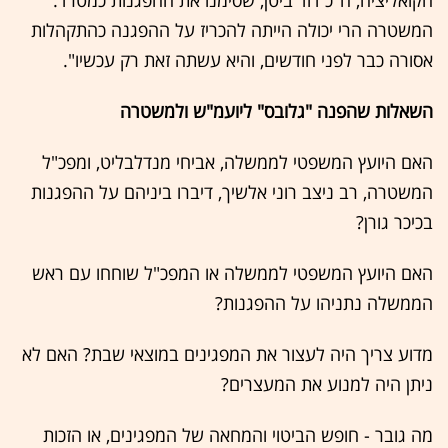
הקואליציה, ח"כ דוד ביטן, שסימנו את ההפגנות כמטרד.
המשטרה הרי יכולה הייתה להכריז על ההפגנה כהתקהלות
אסורה כבר לפני חודשים, והיא עשתה זאת רק עכשיו".
השאלות שהפנה "גלובס" ליועמ"ש ולמשטרה
האם היועץ המשפטי לממשלה, אביחי מנדלבליט, ומפכ"ל
המשטרה, רב ניצב רוני אלשיך, דיברו ביניהם על ההפגנות
בכיכר גורן?
האם היועץ המשפטי לממשלה או המפכ"ל שוחחו עם ראש
הממשלה נתניהו על ההפגנות?
מדוע צריך היה לעצור את המפגינים במוצאי שבת? האם לא
ניתן היה למנוע את המעצרים?
מה גובר - חופש הביטוי והמחאה של המפגינים, או הזכות