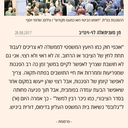
ההפגנות בפ"ת. "חופש הביטוי הוא כמעט מקודש" / צילום: שלומי יוסף
חן מענית
אלה לוי-וינריב
20.08.2017
"אוכפי חוק כמו היועץ המשפטי לממשלה לא צריכים לעבוד
תחת לחץ של הציבור או הרחוב. זה לא ראוי ולא רצוי. אני גם
לא חושבת שצריך לאפשר לקיים במשך זמן כה רב הפגנות
שמפריעות וממררות את חיי התושבים בפתח-תקווה. צריך
לאפשר קיומן של הפגנות, אבל רצוי שהן ייעשו במקום אחר
שיאפשר הבעת עמדה בפומבית, אבל תוך פגיעה פחותה
בסדר הציבורי, כמו כיכר רבין למשל" - כך אמרה היום (א')
ל"גלובס" נשיאת בית המשפט העליון בדימוס, דורית ביניש.
- פרסומת -