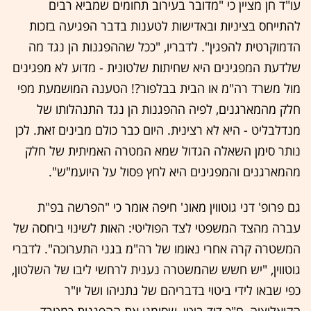
עו"ד חן מציין כי "מדובר בעירוב תחומים שמביא רבים
להתייחס בציניות ובאדישות לטענות בדבר הפגיעה בזכות
הדמוקרטית להפגין". לדבריו, "ככל שההפגנות הן נגד מה
שלדעת המפגינים היא שחיתות שלטונית - מדוע לא מפגינים
מול משרד רה"מ או הבית בבלפור?! הטענה המושמעת מפי
חלק מהמארגנים, לפיה ההפגנות הן נגד התנהלותו של
מנדלבליט - היא לא רצינית. היום כבר כולם מבינים זאת. לכן
נותר סימן השאלה הגדול שמא המטרה האמיתית של חלק
מהמארגנים והמפגינים היא לחץ פסול על היועמ"ש".
גם פרופ' דני גוטווין מאונ' חיפה אומר כי "הפרשה בפ"ת
עברה מהצד המשפטי לצד הפוליטי: האות לשינוי ביחסה של
המשטרה קרה אחרי נאומו של רה"מ בגני התערוכה". לדברי
גוטווין, "יש חשש שהמשטרה נענית לרחשי ליבו של השלטון,
כפי שבאו לידי ביטוי בדבריהם של נתניהו ושל יו"ר