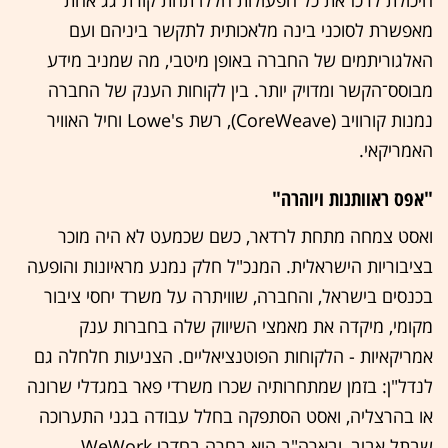
היכולת לרכז את כל הפעולות הללו תחת קורת גג אחת
מאפשרת לסוכני בינה מלאכותית לתקשר ביניהם ועם
האלגוריתמים של החברה באופן מיטבי, מה שמניב מידע
מבוסס־הקשר ומדויק יותר. בין לקוחות הענק של החברה
נמנות קורוויב (CoreWeave), רשת Lowe's וחיל האוויר
האמריקאי.
"אפס ראוותנות ויוהרה"
ואסט צמחה מתחת לרדאר, כשם שכמעט לא היה מוכר
בציבוריות הישראלית. המנכ"ל חלק נמנע מראיונות והופעה
בכנסים בישראל, והחברה, שוויתרה על משרד יחסי ציבור
מקומי, מיקדה את מאמצי השיווק שלה בחברות ענק
אמריקאיות - הלקוחות הפוטנציאליים. הצניעות חלחלה גם
לנדל"ן: בזמן שמתחרותיה שכרו משרדי פאר במגדלי שרונה
או בהרצליה, ואסט הסתפקה בחלל עבודה בגני התערוכה
שבתל אביב, ובארה"ב היא בחרה בחדרי WeWork.