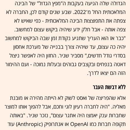
הגדולה שלה הגיעה בעקבות ה"מפץ הגדול" של הבינה
המלאכותית החל מ־2022. שבע שנים קודם לכן, החברה לא
צפתה את התפוצצות הבינה המלאכותית - כפי שאיש לא
צפה אותה - אבל חלק ידע שיהיה ביקוש עצום למחשוב.
"כבר אז הוא העריך שתגיע נקודת זמן שבה הביקוש למחשוב
יהיה כה עצום, עד שיהיה צורך בבנייה של מערכת אחסון
בסדרי גודל חדשים," מסביר שניר. החזון היה לאפשר ניצול
דאטה בנפחים ובקצבים גבוהים ובעלות נמוכה - ועם ההימור
הזה הם יצאו לדרך.
ללא דבשת העבר
אלא שהפריצה של ואסט לשוק לא הייתה מהירה או מובנת
מאליה. "היה לחברה רעיון לוגי וחכם, אבל להפוך אותו למוצר
שחברות ענק יאמצו היה אתגר עצום", נזכר שניר. "באותה
תקופה חברות כמו OpenAI או אנתרופיק (Anthropic) עוד