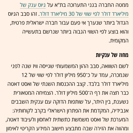
ממטה החברה בגני התערוכה בת"א על
גיוס ענק של
מיליארד דולר לפי שווי של 30 מיליארד דולר
. זהו סבב הגיוס
הגדול ביותר שנערך אי פעם עבור חברה ישראלית פרטית,
והוא בוצע לפי השווי הגבוה ביותר שנרשם בתעשייה
המקומית.
מחוז של ענקיות
לשם השוואה, סבב ההון המשמעותי שגייסה וויז שנה לפני
שנמכרה, עמד על כ־950 מיליון דולר לפי שווי של 12
מיליארד דולר בלבד. קצב ההכנסות השנתי של ואסט דאטה
כבר חצה את רף ה־500 מיליון דולר. הצמיחה המטאורית
נשענת, בין היתר, על שותפות הדוקה עם ענקית השבבים
אנבידיה, המקדמת את הפתרון הישראלי בקרב לקוחותיה:
המערכת של ואסט משמשת כתשתית לאחסון ולעיבוד דאטה,
ומהווה את הזירה שבה מתבצע חישוב המידע הקריטי לאימון