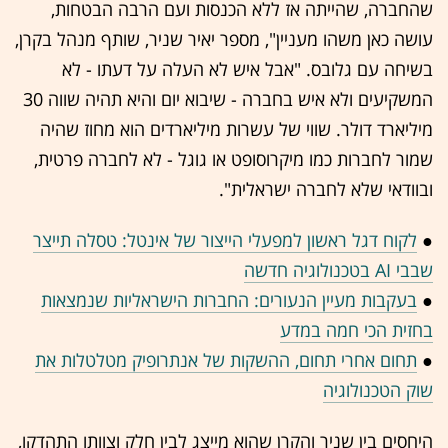
שהחברה, שהייתה אז ללא הכנסות ועם הרבה הבטחות,
עושה כאן משהו מעניין", מספר יאיר שניר, שותף מנהל בקרן,
בשיחה עם גלובס. "אבל איש לא העלה על דעתו - לא
המשקיעים ולא איש בחברה - שיבוא יום והיא תהיה שווה 30
מיליארד דולר. שווי של עשרות מיליארדים הוא מחוז שהיה
שמור לחברות כמו מיקרוסופט או גוגל - לא לחברה פרטית,
ובוודאי שלא לחברה ישראלית".
●
לקוח דגל ראשון למפעלי הייצור של אינטל: טסלה תייצר
שבבי AI בטכנולוגיה חדשה
●
בעקבות מעיין הנעורים: החברות הישראליות שנמצאות
בחזית הכי חמה במדע
●
תחום אחרי תחום, ההשקות של אנתרופיק מטלטלות את
שוק הטכנולוגיה
היחסים בין שניר והקרן שהוא מייצג לבין חלק וצוותו התהדקו,