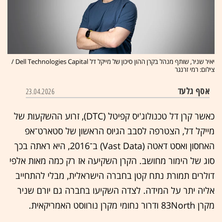
יאיר שניר, שותף מנהל בקרן ההון סיכון של מייקל דל Dell Technologies Capital /
צילום: רמי זרנגר
אסף גלעד
23.04.2026
כאשר קרן דל טכנולוג'יס קפיטל (DTC), זרוע ההשקע
ות של
מייקל דל, הצטרפה לסבב הגיוס הראשון של סטארט־אפ
האחסון ואסט דאטה (Vast Data) ב־2016, היא ראתה בכך
סוג של הימור מחושב. הקרן השקיעה אז רק כמה מאות אלפי
דולרים תמורת נתח קטן בחברה הישראלית, מבלי להתחייב
אליה יתר על המידה. לצדה השקיעו בחברה גם יורם שניר
מקרן 83North ודרור נחומי מקרן נורווסט האמריקאית.