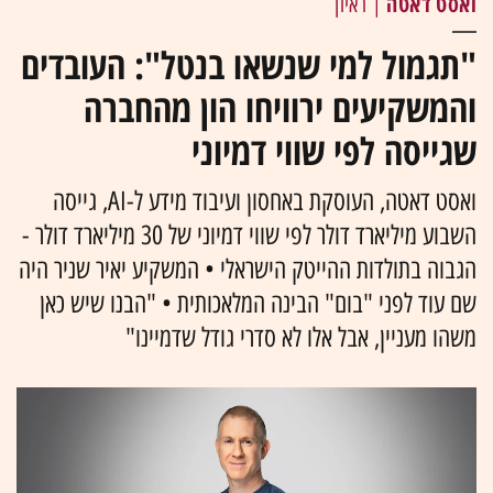
ואסט דאטה
| ראיון
"תגמול למי שנשאו בנטל": העובדים
והמשקיעים ירוויחו הון מהחברה
שגייסה לפי שווי דמיוני
ואסט דאטה, העוסקת באחסון ועיבוד מידע ל-AI, גייסה
השבוע מיליארד דולר לפי שווי דמיוני של 30 מיליארד דולר -
הגבוה בתולדות ההייטק הישראלי • המשקיע יאיר שניר היה
שם עוד לפני "בום" הבינה המלאכותית • "הבנו שיש כאן
משהו מעניין, אבל אלו לא סדרי גודל שדמיינו"