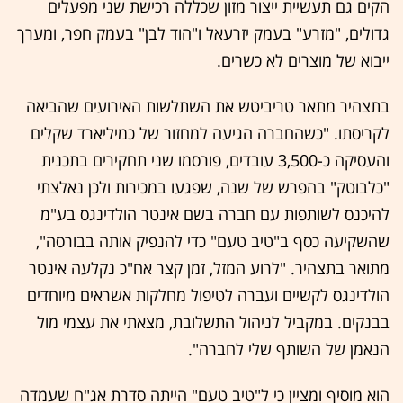
הקים גם תעשיית ייצור מזון שכללה רכישת שני מפעלים
גדולים, "מזרע" בעמק יזרעאל ו"הוד לבן" בעמק חפר, ומערך
ייבוא של מוצרים לא כשרים.
בתצהיר מתאר טריביטש את השתלשות האירועים שהביאה
לקריסתו. "כשהחברה הגיעה למחזור של כמיליארד שקלים
והעסיקה כ-3,500 עובדים, פורסמו שני תחקירים בתכנית
"כלבוטק" בהפרש של שנה, שפגעו במכירות ולכן נאלצתי
להיכנס לשותפות עם חברה בשם אינטר הולדינגס בע"מ
שהשקיעה כסף ב"טיב טעם" כדי להנפיק אותה בבורסה",
מתואר בתצהיר. "לרוע המזל, זמן קצר אח"כ נקלעה אינטר
הולדינגס לקשיים ועברה לטיפול מחלקות אשראים מיוחדים
בבנקים. במקביל לניהול התשלובת, מצאתי את עצמי מול
הנאמן של השותף שלי לחברה".
הוא מוסיף ומציין כי ל"טיב טעם" הייתה סדרת אג"ח שעמדה