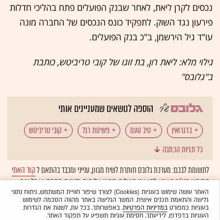
נכסים לקרן ליאת, לאחר שבנק הפועלים פתח בהליכי חדלות
פירעון נגד השוק. לתפקיד כונס הנכסים של החברה מונה
עו"ד גיל הירשמן, ב"כ בנק הפועלים.
גילוי מלא: ליאת רון, בת זוגו של קובי טריביטש, כותבת
ב"גלובס"
הוספה לנושאים שמעניינים אותי
ברגרואין
טיב טעם
פשיטת רגל
קובי טריביטש
כל תגיות הכתבה
לתשומת לבכם: מערכת גלובס חותרת לשיח מגוון, ענייני ומכבד בהתאם ל
קוד האתי
המופיע
בדו"ח האמון
לפיו אנו פועלים. ביטויי אלימות, גזענות, הסתה או כל שיח
בלתי הולם אחר מסוננים בצורה
אוטומטית
ולא יפורסמו באתר.
האתר עושה שימוש בעוגיות (Cookies) לצורך שיפור חוויית המשתמש, ניתוח נתוני
גלישה והתאמת תכנים אישית. המשך הגלישה באתר מהווה הסכמה לשימוש
בעוגיות כמפורט
במדיניות הפרטיות
. באפשרותך, בכל עת, לשנות את הגדרות
העוגיות בדפדפן. לידיעתך, חסימת עוגיות תשפיע על תפקוד האתר.