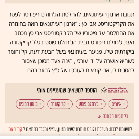
תגובת ארגון העיתונאים, להחלטת הג'רוזלם ריפורטר לפטר
את הקריקטוריסט אבי כץ : "ארגון העיתונאים רואה בחומרה
את ההחלטה על פיטוריו של הקריקטוריסט אבי כץ מכתב
העת ג'רוזלם ריפורט מבית הג'רוזלם פוסט בגלל קריקטורה
ביקורתית שלו. פגיעה בעיתונאי בשל הבעת דעה, קל וחומר
כשהיא אושרה על ידי עורכיו, הינה צעד מסוכן שאסור
להסכים לו. אנו קוראים לעורכיו של כ"ץ לחזור בהם
הוספה לנושאים שמעניינים אותי
איורים
ג'רוזלם פוסט
קריקטורה
מימון המונים
כל תגיות הכתבה
לתשומת לבכם: מערכת גלובס חותרת לשיח מגוון, ענייני ומכבד בהתאם ל
קוד האתי
המופיע
בדו"ח האמון
לפיו אנו פועלים. ביטויי אלימות, גזענות, הסתה או כל שיח