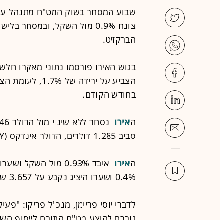
שבוע המסחר בשוק המט"ח מתנהל על 
צונח 0.9% מול השקל, ובמסח
הברקזיט.
בגוש האירו פורסמו נתוני מאקרו חלשי
בחודש הקודם.
ה
אירו
נסחר ללא שינוי מול הדולר 1.146 דולרים, ה
סביב 1.285 דולרים, הדולר אינדקס (DXY) נסחר ללא שינוי.
ה
אירו
איבד 0.93% מול השקל ושערו היציג נקבע על 4.192 שקלים, ה
0.4% ושערו היציג נקבע על 3.657 שקלים.
לדברי יוסי פריימן, מנכ"ל פריקו: "פע
גוררת להיצע מט"ח התורם לייסוף השק