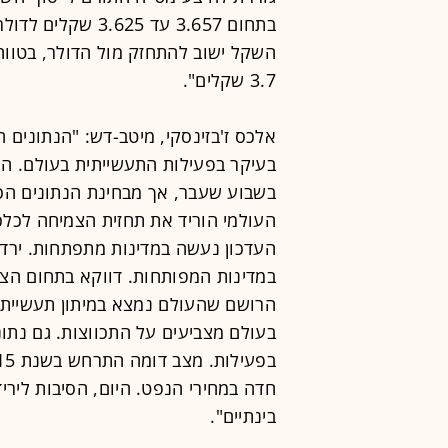
בתחום 3.657 עד 25
השקל ישוב להתחזק מול הדולר, בטווח
3.7 שקלים".
אלכס ז'בזינסקי, מיטב-דש: "הנתונים
בעיקר בפעילות התעשייתית בעולם. השו
בשבוע שעבר, אך מבחינת הנתונים הכל
העדכון נעשה במדינות מתפתחות. ירדו
במדינות המפותחות. דווקא בתחום הצר
הרושם שהעולם נמצא במיתון תעשייתי
בעולם מצביעים על התכווצות. גם נתוני
חדה במחירי הנפט. היום, הסיבות לירי
בינתיים".