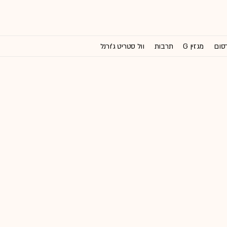
רסום
מגזין G
תרבות
וול סטריט ג'ורנל