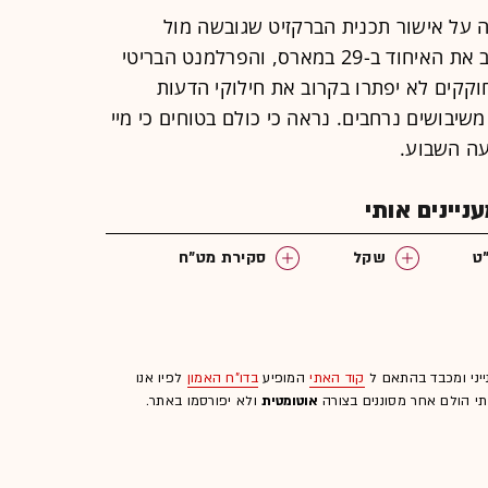
 על אישור תכנית הברקזיט שגובשה מול
האיחוד האירופי. בריטניה אמורה לעזוב את האיחוד ב-29 במארס, והפרלמנט הבריטי
חוקקים לא יפתרו בקרוב את חילוקי הדעות
שיבושים נרחבים. נראה כי כולם בטוחים כי מיי
עה השבוע.
יינים אותי
ט
שקל
סקירת מט"ח
ייני ומכבד בהתאם ל
קוד האתי
המופיע
בדו"ח האמון
לפיו אנו
לתי הולם אחר מסוננים בצורה
אוטומטית
ולא יפורסמו באתר.