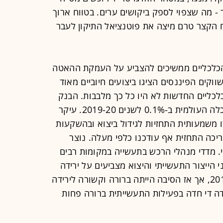
3.6 שקלים לדולר - מה שצפוי לספק ביקושים ערים. בטווח ארוך
 הקצר טרם מיצה את פוטנציאל התיקון לעבר
 הכלכליים ממשיכים להצביע על העמקת ההאטה
וקים הפיננסים הציגו ביצועים חיוביים מאוד
כליים החדשות לא היו כל כך מלבבות. הבנק
העולמי הוריד את תחזית הצמיחה לכלכלה העולמית ב-0.1% לשנים 2019-20. עיקר
 משמעותית התחזיות לגידול ביצוא ובהשקעות
יכה התחזית אף עודכנו כלפי מעלה. נוצר
. מדדי מנהלי הרכש בתעשייה במקומות רבים
 הייצור התעשייתי והיצוא מצביעים על ירידה
בפעילות. מצב דומה התרחש בשנת 2015, אך אז הסיבה הייתה ברורה וקשורה לירידה
דה די חדה בפעילות התעשייתית ברורה פחות