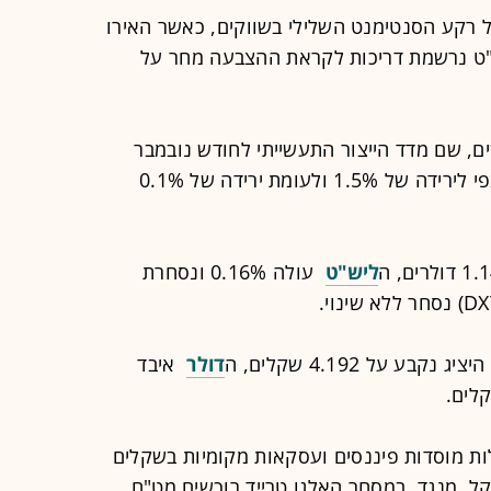
רקע הסנטימנט השלילי בשווקים, כאשר האירו
ר בליש"ט נרשמת דריכות לקראת ההצבעה מחר על
ם, שם מדד הייצור התעשייתי לחודש נובמבר
הצביע על ירידה של 1.7%, לעומת הצפי לירידה של 1.5% ולעומת ירידה של 0.1%
ליש"ט
עולה 0.16% ונסחרת
דולר
איבד
ילות מוסדות פיננסים ועסקאות מקומיות בשקלים
ל. מנגד, במסחר האלגו טרייד רוכשים מט"ח