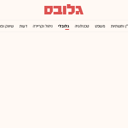
'ן ותשתיות
משפט
טכנולוגיה
גלובלי
ניהול וקריירה
דעות
שיווק ופ