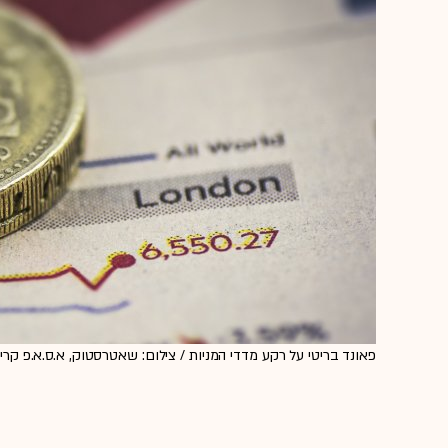
פאונד בריטי על רקע מדדי המניות / צילום: שאטרסטוק, א.ס.א.פ קריא