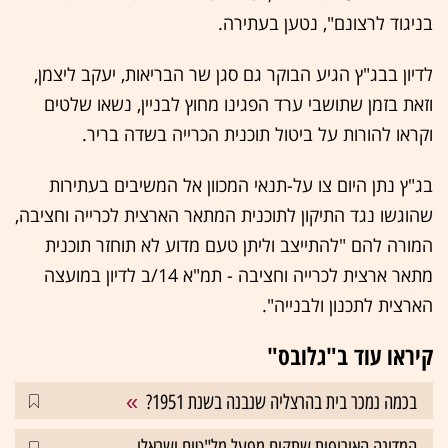
בניגוד לרצונם", נטען בעתירה.
לדיון בבג"ץ הגיע הבוקר גם סגן שר הבריאות, יעקב ליצמן,
וזאת בזמן שתושבי ערד הפגינו מחוץ לבניין, נשאו שלטים
וקראו להורות על ביטול תוכנית הכרייה בשדה בריר.
בג"ץ נתן היום צו על-תנאי המכוון אל המשיבים בעתירות
שהוגשו נגד התיקון לתוכנית המתאר הארצית לכרייה וחציבה,
המורה להם "להתייצב וליתן טעם מדוע לא תוחזר תוכנית
מתאר ארצית לכרייה וחציבה - תמ"א 14/ב לדיון במועצה
הארצית לתכנון ולבנייה".
קיראו עוד ב"גלובס"
בכמה נמכר בית בהרצליה שנבנה בשנת 1951?
המדינה האירופית שתקים מפעל מל"טים ישראלי