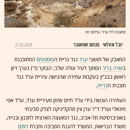
מחצבה ליד ערד / צילום: זיגי
יובל אזולאי
מנחם שטאובר
27.02.2019
המאבק של תושבי
ערד
נגד כריית ה
פוספטים
המתוכננת
ב
שדה בריר
הסמוך לעיר עולה שלב: הבוקר (ד') נערך דיון
ראשון בבג"ץ בעקבות עתירה שהגישה עיריית ערד נגד
תוכנית ה
כרייה
.
העתירה הוגשה בידי עו"ד חיים שימן מעיריית ערד, עו"ד אפי
מיכאלי ועו"ד ד"ר ערן צין מהקליניקה לצדק סביבתי
באוניברסיטת תל-אביב, נגד המועצה הארצית לתכנון ובנייה,
משרד הבריאות, המשרד להגנת הסביבה וחברת
רותם