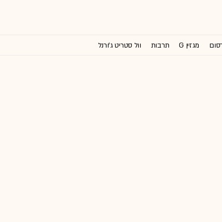
רסום
מגזין G
תרבות
וול סטריט ג'ורנל