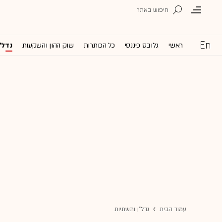
ראשי
גלובס פיננסי
כל הכותרות
שוק ההון והשקעות
נדל'
עמוד הבית
נדל"ן ותשתיות