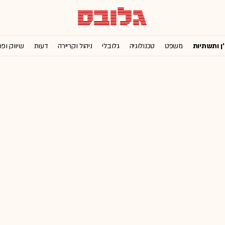
'ן ותשתיות
משפט
טכנולוגיה
גלובלי
ניהול וקריירה
דעות
שיווק ופ