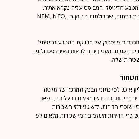
א את'ריום (Ethereum), שהמטבע הדיגיטלי המבוסס עליה נקרא את'ר.
בשנים האחרונות קמו לאת'ריום מתחרות בתחום, שהבולטות ביניהן הן NEM, NEO,
ברתית פייסבוק על פרויקט המטבע הדיגיטלי
יע חוזים חכמים. מעניין יהיה לראות באיזה טכנולוגיה
כירות שלה.
השחור
ון איש. לפי נתוני הבנק המרכזי של מלטה
שבי מלטה גרים בדירות ובתים שנמצאים בבעלותם, ושאר
ה־20% גרים בשכירות. הבנק ציין כי מבין שוכרי הדירות, ל־90% דמי השכירות
סדים על ידי המדינה, ורק 10% משוכרי הדירות משלמים דמי שכירות מלאים לפי