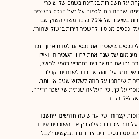
חת על השכירות במדינה בשמם של שוכרי
יפה, שבהם ניתן לכפות על בעל הנכס להשכיר
את הנכס למשך שלוש שנים בדמי שכירות בשיעור של 75% בלבד משווי השוק שבו
י נכסים מניסיון להשכיר דירות ב"שוק שחור".
 נכסים שישכירו את נכסיהם לטווח ארוך יזכו
ינימום של שנה אחת לחוזי השכירות, ואילו
תר יזכו את המשכירים בתמריץ כספי. למשל,
שיחתמו על חוזה שכירות לשנתיים יקבלו
300 אירו, ובעלי דירות שיחתמו על חוזה לשלוש שנים או יותר,
ינה תגמול של 400 אירו. נוסף על כך, כל העלאה שנתית של שכר הדירה,
לבד.
ופות קצרות, של עד שישה חודשים, ייחשבו
על חוזי שכירות כאלה רק אם השוכרים אינם
ם, סטודנטים זרים או זרים המבקשים לקבל