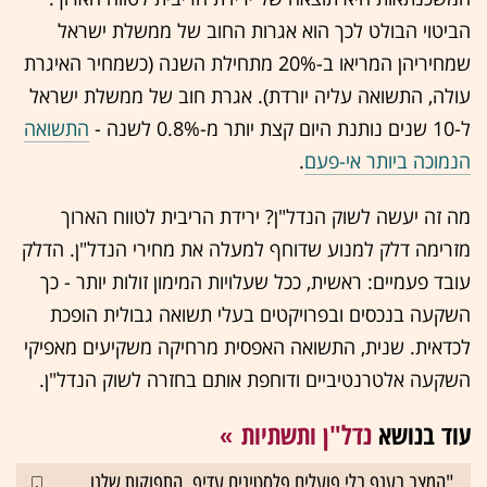
הביטוי הבולט לכך הוא אגרות החוב של ממשלת ישראל
שמחיריהן המריאו ב-20% מתחילת השנה (כשמחיר האיגרת
עולה, התשואה עליה יורדת). אגרת חוב של ממשלת ישראל
ל-10 שנים נותנת היום קצת יותר מ-0.8% לשנה -
התשואה
הנמוכה ביותר אי-פעם
.
מה זה יעשה לשוק הנדל"ן? ירידת הריבית לטווח הארוך
מזרימה דלק למנוע שדוחף למעלה את מחירי הנדל"ן. הדלק
עובד פעמיים: ראשית, ככל שעלויות המימון זולות יותר - כך
השקעה בנכסים ובפרויקטים בעלי תשואה גבולית הופכת
לכדאית. שנית, התשואה האפסית מרחיקה משקיעים מאפיקי
השקעה אלטרנטיביים ודוחפת אותם בחזרה לשוק הנדל"ן.
עוד בנושא
נדל"ן ותשתיות
"המצב בענף בלי פועלים פלסטינים עדיף, התפוקות שלנו