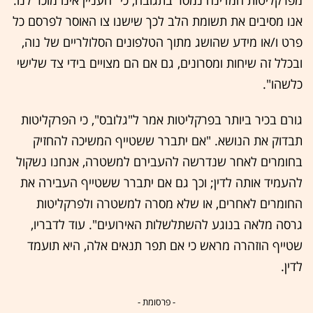
מפרקליטות המדינה נמסר בתגובה, כי "העניין אינו מוכר לנו.
אנו מסיבים את תשומת הלב לכך שישנו צו האוסר לפרסם כל
פרט ו/או מידע שהושג מתוך הטלפונים הסלולריים של נוה,
ובכלל זה שיחות ומסרונים, גם אם הם מצויים בידי צד שלישי
כלשהו".
גורם בכיר ביותר בפרקליטות אמר ל"גלובס", כי הפרקליטות
תבדוק את הנושא. "אם יתברר ששטייף המשיכה להחזיק
בחומרים לאחר שנדרשה להעבירם למשטרה, אנחנו נשקול
להעמיד אותה לדין; וכך גם אם יתברר ששטייף העבירה את
החומרים לאחרים, או שלא מסרה למשטרה ולפרקליטות
גרסה מלאה בנוגע להשתלשלות האירועים". עוד לדבריו,
שטייף הוזהרה מראש כי אם תפר תנאים אלה, היא תועמד
לדין.
- פרסומת -