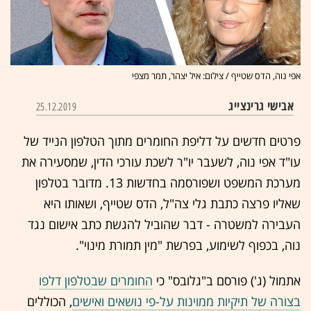
אפי נוה, הדס שטייף / צילום: איל יצהר, תמר מצפי
אבישי גרינצייג
25.12.2019
פרטים חדשים על דליפת החומרים מתוך הטלפון הנייד של
עו"ד אפי נוה, לשעבר יו"ר לשכת עורכי הדין, שמסעירה את
מערכת המשפט ושפורסמה בחדשות 13. מדובר בטלפון
שאליו פרצה כתבת גלי צה"ל, הדס שטייף, ושאותו היא
העבירה למשטרה - דבר שהוביל להגשת כתב אישום נגד
נוה, בכפוף לשימוע, בפרשת "מין תמורת מינוי".
אתמול (ג') פורסם ב"גלובס" כי
החומרים שבטלפון דלפו
בצורה של תיקיות ממוינות על-פי נושאים ואישים
, הכוללים