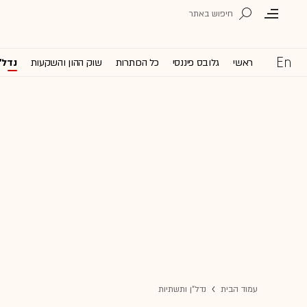
ראשי
גלובס פיננסי
כל הכותרות
שוק ההון והשקעות
נדל'
עמוד הבית
נדל"ן ותשתיות