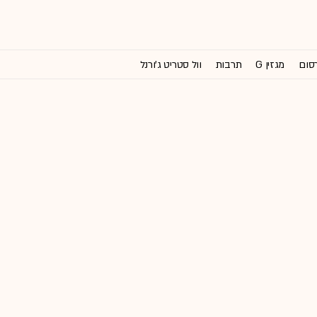
רסום
מגזין G
תרבות
וול סטריט ג'ורנל