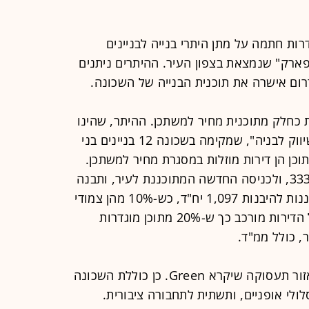
רות חתמה על מתן היתרי בנייה לבניינים
רק" שנמצאת בצפון העיר. ההיתרים ניתנים
ום אישרה את תוכנית הבנייה של השכונה.
כחלק מתוכנית מחיר למשתכן. ההיתר, שהינו
הראשון לשכונה, ניתן לחברת "ג.מ.נ שיווק לבניה", שמקימה בשכונה 12 בניינים בני
קומות שבהם 606 דירות. 468 מתוכן הן דירות מוזלות במסגרת מחיר למשתכן.
"שדרות בפארק" תוקם בסמוך לכביש 333, ולכניסה החדשה המתוכננת לעיר, ותבנה
על שטח של 650 דונם. בשכונה מתוכננות להיבנות 1,097 יח"ד, כש-10% מהן צמודי
קרקע והיתר ייבנו בבנייה רוויה. תמהיל הדירות מורכב כך ש-20% מתוכן מוגדרות
140 דונם משטחי השכונה מיועדים לאזור תעסוקה שיקרא Green. כן כוללת השכונה
ולי אופניים, ותשתית לתחבורה ציבורית.