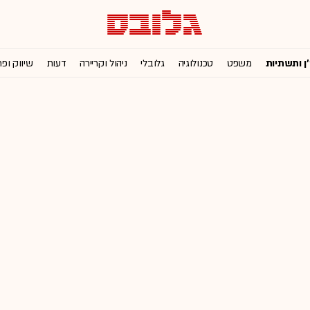
'ן ותשתיות
משפט
טכנולוגיה
גלובלי
ניהול וקריירה
דעות
שיווק ופ