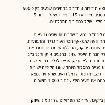
מבדיקתנו, בפרויקטים חדשים באזור מוצעות דירות 3 חדרים במחירים שנעים בין כ-900
אלף שקל למיליון שקל. דירות 4 חדרים סביב מיליון עד 1.15 מיליון שקל ודירות 5
"גלובס" כי "העיר שדרות ותושביה נמצאים
 ל-20 שנה, ואני שמח וגאה שעל-אף הכל העיר גדלה ומתפתחת.
ה שכונה ירוקה, הכוללת אלמנטים חסכוניים.
ל חברות הייטק שאנו במגעים איתן והכל בלב
תו מתחם, לא יזדקק אפילו לכלי-רכב ואנשים
ופניים במסלול מיוחד שאנו מקימים ישירות
ותושבי מדינת ישראל רואים שהעתיד נמצא
כאן, בשדרות, ומסייעים לנו להרחיב ולפתח את העיר מידי שנה ב-1,000 תושבים
בלקינד. אדריכל הפרויקט של "ג.מ.נ שיווק