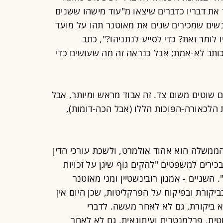
 את דבריו כדברים שיצאו מ"עוד מישהו ששנים
נשים שמכירים שנים את מאוטנר תהו על מועד
לומר זאת? כדי לסייע לנתניהו?", כתב
ותב לא-אמת; אבל כנראה זה מה שעושים כדי
ים שוטים משום צד. זה אבוד מראש ומיותר, אבל
 הלכאורה-הפוכות הללו (אבל הכה-דומות),
חזור לדצמבר 2008. ראש הממשלה הוא אהוד אולמרט, ולשכת עורכי הדין
ירים למשפטים "להקים גוף שיגן על זכויות
השניים - אמנון רובינשטיין ומני מאוטנר
יקורת ובפיקוח על הפרקליטות, שכן היום אין
 ביקורת, גם לא לאחר מעשה. לדברי
וטית, פרלמנטרית ועיתונאית, גם לא לאחר