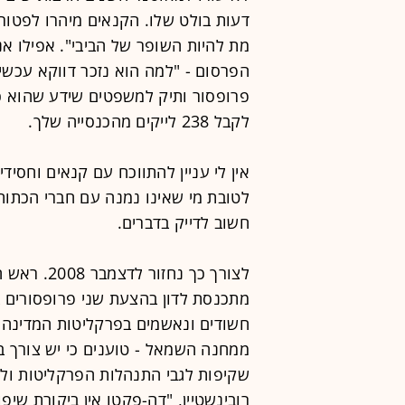
דעות בולט שלו. הקנאים מיהרו לפטור
מת להיות השופר של הביבי". אפילו א
הפרסום - "למה הוא נזכר דווקא עכשיו 
פרופסור ותיק למשפטים שידע שהוא כ
לקבל 238 לייקים מהכנסייה שלך.
אין לי עניין להתווכח עם קנאים וחסיד
לטובת מי שאינו נמנה עם חברי הכתות
חשוב לדייק בדברים.
לצורך כך נ
מתכנסת לדון בהצעת שני פרופסורים בכ
חשודים ונאשמים בפרקליטות המדינה". 
ממחנה השמאל - טוענים כי יש צורך בב
שקיפות לגבי התנהלות הפרקליטות ולא
רובינשטיין, "דה-פקטו אין ביקורת שיפ