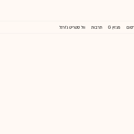
רסום
מגזין G
תרבות
וול סטריט ג'ורנל