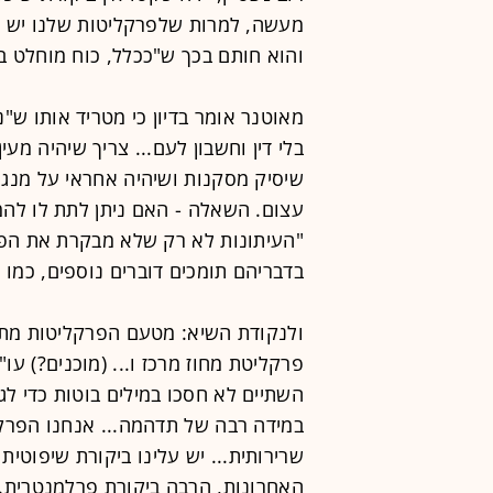
מעשה, למרות שלפרקליטות שלנו יש סמ
והוא חותם בכך ש"ככלל, כוח מוחלט בל
מאוטנר אומר בדיון כי מטריד אותו ש"
בלי דין וחשבון לעם... צריך שיהיה מע
שיסיק מסקנות ושיהיה אחראי על מנגנו
עצום. השאלה - האם ניתן לתת לו להמש
"העיתונות לא רק שלא מבקרת את הפר
בדבריהם תומכים דוברים נוספים, כמו פ
ולנקודת השיא: מטעם הפרקליטות מתייצ
פרקליטת מחוז מרכז ו... (מוכנים?) עו"
השתיים לא חסכו במילים בוטות כדי לג
במידה רבה של תדהמה... אנחנו הפרק
שרירותית... יש עלינו ביקורת שיפוטית
האחרונות, הרבה ביקורת פרלמנטרית...