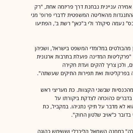
אמירה עניינית נבחנת דרך פריזמה אחת, "רק
 ההתנגדות מהאליטה המשפטית לדברי פרופ' מני
ס" נעמה סיקולר ולי ב"כאן" רשת ב', הפתיעו
מהבולטים במלומדי המשפט בישראל, ושכיהן
 "פרקליטות המדינה פועלת בתרבות ארגונית
ם, ולכן צריך להקים ועדת חקירה
בפרקליטות ואת תפירות התיקים שעשתה".
 מהכנסיות שבשני הקצוות. כת מעריצי ראש
 בדברים כהוכחה לצדקת ביקורתו על
א לא מדבר על תיקי נתניהו. במקביל, כת
בדובר כ"אויב שלטון החוק".
לה" במחנה השמאל הליברלי וששימש כהוגה