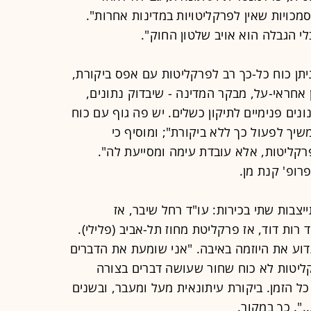
כויות שאין לפרקליטויות במדינות אחרות".
י הגבלה הוא אויב שלטון החוק".
ניתן כוח כל-כך רב לפרקליטות עם אפס ביקורת,
ין אחראי-על, מבקר המדינה - שיבדוק נתונים,
נים פנימיים לתיקון כשלים. יש פה גוף עם כוח
יך לפעול כך ללא ביקורת"; ומוסיף כי
קליטות, אלא עובדת עימה ומסייעת לה".
רופ' קנת מן.
בות שתי בכירות: עו"ד רחל שיבר, אז
ד רות דוד, אז פרקליטת מחוז תל-אביב (פלילי).
דוע את היוזמה באיבה. "אני שומעת את הדברים
ליטות לא כוח שחור שעושה דברים בצורה
 כל הזמן. ביקורת עיתונאית מעל ומעבר, ובשנים
". כך במקור.