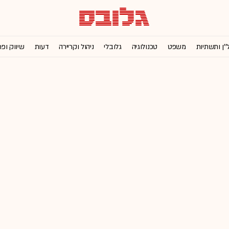
''ן ותשתיות
משפט
טכנולוגיה
גלובלי
ניהול וקריירה
דעות
שיווק ופ