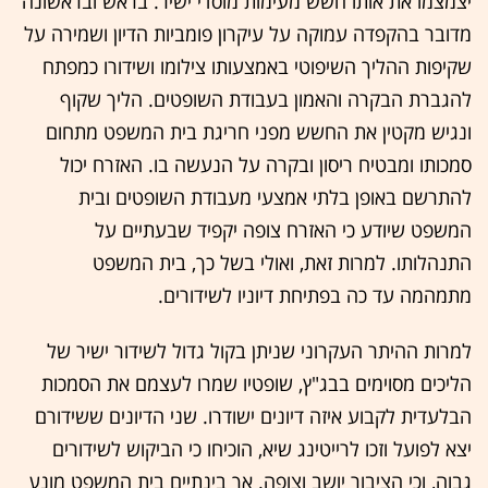
יצמצמו את אותו חשש מעימות מוסדי ישיר. בראש ובראשונה
מדובר בהקפדה עמוקה על עיקרון פומביות הדיון ושמירה על
שקיפות ההליך השיפוטי באמצעותו צילומו ושידורו כמפתח
להגברת הבקרה והאמון בעבודת השופטים. הליך שקוף
ונגיש מקטין את החשש מפני חריגת בית המשפט מתחום
סמכותו ומבטיח ריסון ובקרה על הנעשה בו. האזרח יכול
להתרשם באופן בלתי אמצעי מעבודת השופטים ובית
המשפט שיודע כי האזרח צופה יקפיד שבעתיים על
התנהלותו. למרות זאת, ואולי בשל כך, בית המשפט
מתמהמה עד כה בפתיחת דיוניו לשידורים.
למרות ההיתר העקרוני שניתן בקול גדול לשידור ישיר של
הליכים מסוימים בבג"ץ, שופטיו שמרו לעצמם את הסמכות
הבלעדית לקבוע איזה דיונים ישודרו. שני הדיונים ששידורם
יצא לפועל וזכו לרייטינג שיא, הוכיחו כי הביקוש לשידורים
גבוה, וכי הציבור יושב וצופה. אך בינתיים בית המשפט מונע