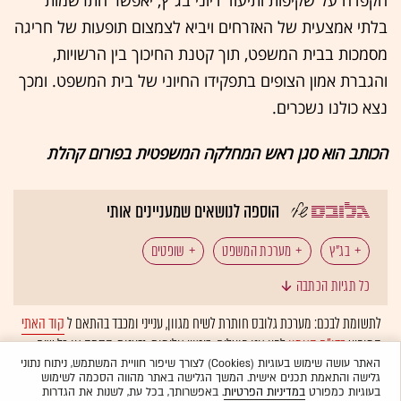
בלתי אמצעית של האזרחים ויביא לצמצום תופעות של חריגה
מסמכות בבית המשפט, תוך קטנת החיכוך בין הרשויות,
והגברת אמון הצופים בתפקידו החיוני של בית המשפט. ומכך
נצא כולנו נשכרים.
הכותב הוא סגן ראש המחלקה המשפטית בפורום קהלת
הוספה לנושאים שמעניינים אותי
בג"ץ
מערכת המשפט
שופטים
כל תגיות הכתבה
לתשומת לבכם: מערכת גלובס חותרת לשיח מגוון, ענייני ומכבד בהתאם ל
קוד האתי
המופיע
בדו"ח האמון
לפיו אנו פועלים. ביטויי אלימות, גזענות, הסתה או כל שיח
בלתי הולם אחר מסוננים בצורה
אוטומטית
ולא יפורסמו באתר.
האתר עושה שימוש בעוגיות (Cookies) לצורך שיפור חוויית המשתמש, ניתוח נתוני
גלישה והתאמת תכנים אישית. המשך הגלישה באתר מהווה הסכמה לשימוש
בעוגיות כמפורט
במדיניות הפרטיות
. באפשרותך, בכל עת, לשנות את הגדרות