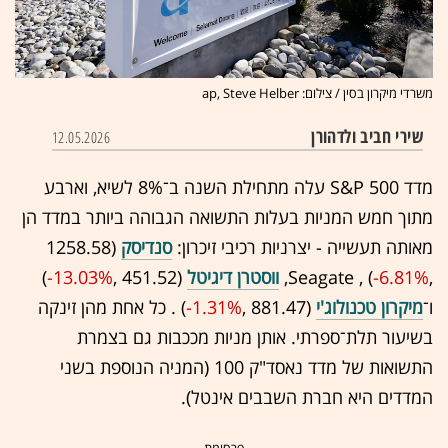
משרדי מיקרון בסין / צילום: ap, Steve Helber
שירי חביב ולדהורן
12.05.2026
מדד S&P 500 עלה מתחילת השנה ב־8% לשיא, וארבע
מתוך חמש המניות בעלות התשואה הגבוהה ביותר במדד הן
מאותה תעשייה - יצרניות רכיבי זיכרון:
סנדיסק
(1258.58
,‎
-6.81%
‏) , Seagate,
ווסטרן דיגיטל
(451.52 ,‎
-13.03%
‏)
ו־
מיקרון טכנולוג'י
(881.47 ,‎
-1.31%
‏) . כל אחת מהן זינקה
בשיעור תלת־ספרתי. אותן מניות מככבות גם בצמרת
התשואות של מדד נאסד"ק 100 (המניה הנוספת בשני
המדדים היא חברת השבבים אינטל).