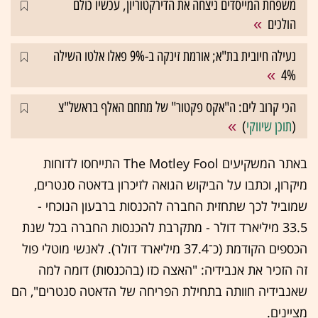
משפחת המייסדים ניצחה את הדירקטוריון, עכשיו כולם
הולכים
נעילה חיובית בת"א; אורמת זינקה ב-9% פאלו אלטו השילה
4%
הכי קרוב לים: ה"אקס פקטור" של מתחם האלף בראשל"צ
(
תוכן שיווקי
)
באתר המשקיעים The Motley Fool התייחסו לדוחות
מיקרון, וכתבו על הביקוש הגואה לזיכרון בדאטה סנטרים,
שמוביל לכך שתחזית החברה להכנסות ברבעון הנוכחי -
33.5 מיליארד דולר - מתקרבת להכנסות החברה בכל שנת
הכספים הקודמת (כ־37.4 מיליארד דולר). לאנשי מוטלי פול
זה הזכיר את אנבידיה: "האצה כזו (בהכנסות) דומה למה
שאנבידיה חוותה בתחילת הפריחה של הדאטה סנטרים", הם
מציינים.