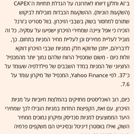
ב־AI וחלקן דיווחו לאחרונה על הגדלת תחזיות ה־CAPEX
(השקעות הוניות). ההשקעות הכבדות מובילות לביקוש
שתורם למחסור בשוק בשבבי הזיכרון. בוול סטריט ג'ורנל
הזכירו כי אפל ציינה שמחירי הזיכרון ישפיעו על עסקיה. כל זה
מוביל לעליית מחירים וכן לעליית מחיר המניות בתחום. כך,
לדבריהם, ייתכן שדווקא חלק ממניות שבבי הזיכרון דווקא
זולות כיום - משום שמכפיל הרווח שלהם נמוך יותר מהמכפיל
החציוני של המניות במדד השבבים של פילדלפיה שעומד על
כ־37. לפי Yahoo Finance, המכפיל של מיקרון עומד על
7.6.
כיום, רוב האנליסטים מחזיקים בהמלצות חיוביות על מניות
הזיכרון. עם זאת, הקפיצות החדות במניות הובילו לכך שמחירי
היעד הממוצעים למניות סנדיסק ומיקרון נמוכים ממחיר
השוק, ואילו בווסטרן דיגיטל ובסיגייט הם משקפים פרמיה