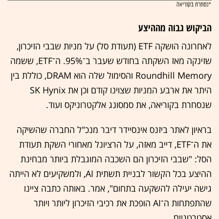
הביקוש גבוה מההיצע
לאחרונה הושקה ETF (תעודת סל) על מניות שבבי הזיכרון,
שזינקה מאז השקתה בחודש שעבר ב־95%. ה־ETF, ששמה
Roundhill Memory והסימול שלה הוא DRAM, כוללת בין
היתר את ארבע המניות שצוינו קודם וכן את SK Hynix
שנסחרת בקוריאה, את סמסונג אלקטרוניקס ועוד.
בראיון לאתר ביזנס אינסיידר דיבר מנכ"ל החברה שהשיקה
את ה־ETF, דייב מאזה, על הרציונל מאחורי השקת תעודת
הסל: "שבבי הזיכרון הם השכבה המוגבלת ביותר מבחינת
ההיצע בכל הקשור לבניית תשתית AI, ולמשקיעים לא הייתה
גישה יעילה להשקעה בתחום", אמר. באותה כתבה ציינו
שהתפתחות ה־AI הופכת את רכיבי הזיכרון ליותר ויותר
אסטרטגיים.