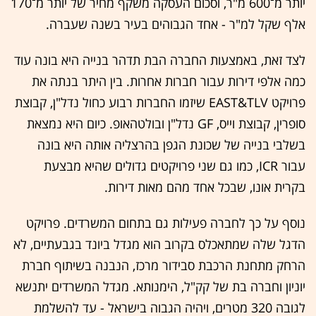
יותר מ־600 מ"ר, וסכום העסקה משקף מחיר של יותר מ־170
אלף שקל למ"ר - אחד הגבוהים בעיר בשנה שעברה.
לצד זאת, באמצעות החברה הבת תדהר בנייה היא בונה עוד
כמה אלפי דירות עבור חברות אחרות. בין היתר בנתה את
פרויקט EAST&TLV שיזמו החברות רבוע כחול נדל"ן, קבוצת
סופרין, קבוצת וייס, GF נדל"ן ובולטהאופ. כיום היא נמצאת
בשלבי בנייה של שכונת הגפן בהרצליה אותה היא בונה
עבור ICR, כמו גם שני פרויקטים גדולים שהיא מבצעת
בקרית אונו, שבכל אחד מהם מאות דירות.
נוסף על כך לחברה פעילות גם בתחום המשרדים. פרויקט
הדגל שלה שמתאכלס בקרוב הוא מגדל ביונד בגבעתיים, לא
הרחק מתחנת הרכבת סבידור מרכז, הנבנה בשיתוף חברת
יוניון וחברה בת של קק"ל, הימנותא. מגדל המשרדים יתנשא
לגובה 320 מטרים, ויהיה הגבוה בישראל - עד להשלמת