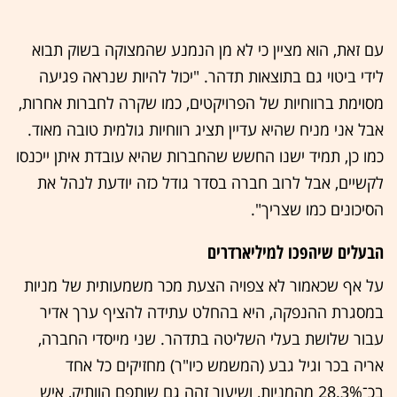
עם זאת, הוא מציין כי לא מן הנמנע שהמצוקה בשוק תבוא
לידי ביטוי גם בתוצאות תדהר. "יכול להיות שנראה פגיעה
מסוימת ברווחיות של הפרויקטים, כמו שקרה לחברות אחרות,
אבל אני מניח שהיא עדיין תציג רווחיות גולמית טובה מאוד.
כמו כן, תמיד ישנו החשש שהחברות שהיא עובדת איתן ייכנסו
לקשיים, אבל לרוב חברה בסדר גודל כזה יודעת לנהל את
הסיכונים כמו שצריך".
הבעלים שיהפכו למיליארדרים
על אף שכאמור לא צפויה הצעת מכר משמעותית של מניות
במסגרת ההנפקה, היא בהחלט עתידה להציף ערך אדיר
עבור שלושת בעלי השליטה בתדהר. שני מייסדי החברה,
אריה בכר וגיל גבע (המשמש כיו"ר) מחזיקים כל אחד
בכ־28.3% מהמניות, ושיעור זהה גם שותפם הוותיק, איש