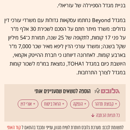
בניית מגדל הספירלה של עזריאלי.
במגדל Beyond נחתמו עסקאות גדולות עם משרדי עורכי דין
גדולים: משרד מיתר חתם על הסכם לשכירת 30 אלף מ"ר
על פני 17 קומות, לתקופה של 25 שנה, תמורת כ־54 מיליון
שקל בשנה; ומשרד עורכי הדין ליפא מאיר שכר 7,000 מ"ר
בארבע קומות. לאחרונה דיווחנו כי חברת ההייטק אקמאי,
היושבת כיום במגדל TOHA1, נמצאת במו"מ לשכור קומות
במגדל לצורך התרחבות.
הוספה לנושאים שמעניינים אותי
קבוצת תדהר
הנפקה
הראל ביטוח
אורי לוין
כל תגיות הכתבה
אריה בכר
גיל גבע
נדל"ן
המומלצות
לתשומת לבכם: מערכת גלובס חותרת לשיח מגוון, ענייני ומכבד בהתאם ל
קוד האתי