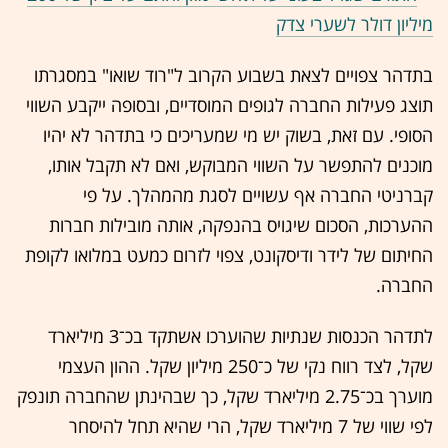
מיליון דולר לשערי צדק
בתדהר צפויים לצאת בשבוע הקרוב ל"רוד שואו" במסגרתו
תוצג פעילות החברה לגופים המוסדיים, ובסופה ייקבע השווי
הסופי. עם זאת, בשוק יש מי שמעריכים כי בתדהר לא יהיו
מוכנים להתפשר על השווי המבוקש, ואם לא תקבל אותו,
קברניטי החברה אף עשויים לסגת מהמהלך. על פי
ההערכות, הסכום שיגויס בהנפקה, אותה מובילות חברות
החיתום של לידר ודיסקונט, צפוי לזרום כמעט במלואו לקופת
החברה.
לתדהר הכנסות שנתיות שהוערכו אשתקד בכ־3 מיליארד
שקל, לצד רווח נקי של כ־250 מיליון שקל. ההון העצמי
מוערך בכ־2.75 מיליארד שקל, כך שבהינתן שהחברה תונפק
לפי שווי של 7 מיליארד שקל, הרי שהיא תחל להיסחר