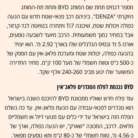
מספר דגמים תחת שם המותג BYD ותחת תת-המותג
היוקרתי "DENZA". ביניהם רכב פנאי-שטח חדש עם הנעה
כפולה ויכולות שטח, שיכונה Ti7 ויתחרה בטויוטה לנד-קרוזר,
אבל במחיר נמוך משמעותית. הרכב מיועד לשבעה נוסעים,
אורכו 5 מ' ובסיס הגלגלים שלו באורך 2.92 מ'. הוא יצויד
בהנעה כפולה, יכולות שטח ומערכת פלאג-אין עם הספק של
כ-500 כ"ס וטווח חשמלי של מעל 100 ק"מ. מחיר החדירה
המשוער שלו ינוע סביב 240-260 אלף שקל.
BYD נכנסת לפלח הטנדרים פלאג־אין
עוד פלח חדש שאליו מתכוונת BYD להיכנס השנה בישראל
הוא טנדרים לפנאי-עבודה עם הנעת פלאג-אין. עד כה נשלט
הפלח הזה בישראל על ידי כלים עם מנועי דיזל או חשמליים
מלאים. לרכב, המכונה "שארק", יש הנעה כפולה, אורך של
כ-4.56 מ', טווח חשמלי של כ-80 ק"מ ותא נוסעים מפואר.