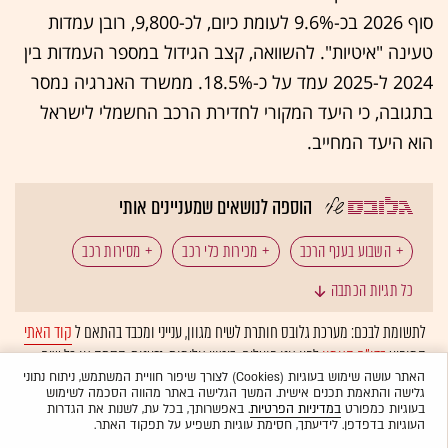
סוף 2026 בכ-9.6% לעומת כיום, לכ-9,800, רובן עמדות
טעינה "איטיות". להשוואה, קצב הגידול במספר העמדות בין
2024 ל-2025 עמד על כ-18.5%. ממשרד האנרגיה נמסר
בתגובה, כי היעד המקורי לחדירת הרכב החשמלי לישראל
הוא היעד המחייב.
הוספה לנושאים שמעניינים אותי
השבוע בענף הרכב
מכירות כלי רכב
מסירות רכב
כל תגיות הכתבה
שוק הרכב
צ'רי (CHERY)
יונדאי
טויוטה
לתשומת לבכם: מערכת גלובס חותרת לשיח מגוון, ענייני ומכבד בהתאם ל
קוד האתי
המופיע
בדו"ח האמון
לפיו אנו פועלים. ביטויי אלימות, גזענות, הסתה או כל שיח
מכונית חשמלית
רכב סיני
משרד האנרגיה
בלתי הולם אחר מסוננים בצורה
אוטומטית
ולא יפורסמו באתר.
האתר עושה שימוש בעוגיות (Cookies) לצורך שיפור חוויית המשתמש, ניתוח נתוני
גלישה והתאמת תכנים אישית. המשך הגלישה באתר מהווה הסכמה לשימוש
רכב חדש
חברת הרכב BYD
תעשיית הרכב
בעוגיות כמפורט
במדיניות הפרטיות
. באפשרותך, בכל עת, לשנות את הגדרות
העוגיות בדפדפן. לידיעתך, חסימת עוגיות תשפיע על תפקוד האתר.