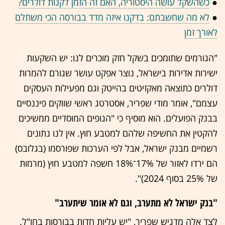
●
כשהשקל עושה היסטוריה, האם זה הזמן לקנות דולרים?
●
לא מה שחשבתם: בדקנו איזה מדד בבורסה הכי משתלם
לאורך זמן
"הגורמים שתומכים בשקל חזק מוכרים לנו: יש השקעות
ישירות אדירות בישראל, נוצר אפקט עושר שגורם להמרות
דולרים כתוצאה מאקזיטים בהייטק וגם מפעילות העסקים
עצמם", אומר מודי שפריר, אסטרטג ראשי שווקים פיננסיים
בבנק הפועלים. הוא מוסיף כי "הגופים המוסדיים ממשיכים
להקטין את החשיפה שלהם למטבע חוץ. אין לנו נתונים
רשמיים מבנק ישראל, אבל לפי הערכות שפורסמו (בגלובס)
הם ירדו לאזור של 17%־18% חשפה למטבע חוץ (מרמות
של 25% בסוף 2024)".
"בנק ישראל לא מתערב, וגם לא אומר שיתערב"
לצד אלה מדגיש שפריר, "יש עליות חדות בבורסות בחו"ל.