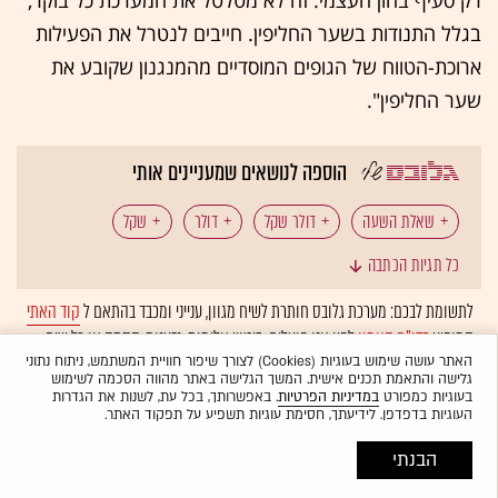
רק סעיף בהון העצמי. זה לא מטלטל את המערכת כל בוקר,
בגלל התנודות בשער החליפין. חייבים לנטרל את הפעילות
ארוכת-הטווח של הגופים המוסדיים מהמנגנון שקובע את
שער החליפין".
הוספה לנושאים שמעניינים אותי
שאלת השעה
דולר שקל
דולר
שקל
כל תגיות הכתבה
מט"ח
בנק ישראל
סל המטבעות
לתשומת לבכם: מערכת גלובס חותרת לשיח מגוון, ענייני ומכבד בהתאם ל
קוד האתי
המופיע
בדו"ח האמון
לפיו אנו פועלים. ביטויי אלימות, גזענות, הסתה או כל שיח
משקיעים מוסדיים
יצואנים ישראלים
פדרל ריזרב
בלתי הולם אחר מסוננים בצורה
אוטומטית
ולא יפורסמו באתר.
האתר עושה שימוש בעוגיות (Cookies) לצורך שיפור חוויית המשתמש, ניתוח נתוני
גלישה והתאמת תכנים אישית. המשך הגלישה באתר מהווה הסכמה לשימוש
אינפלציה ארה"ב
מודי שפריר
המומלצות
בעוגיות כמפורט
במדיניות הפרטיות
. באפשרותך, בכל עת, לשנות את הגדרות
העוגיות בדפדפן. לידיעתך, חסימת עוגיות תשפיע על תפקוד האתר.
הבנתי