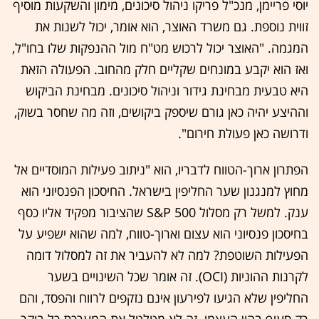
יוסי פריימן, מנכ"ל פריקו ניהול סיכונים, מימון והשקעות מוסיף
זווית נוספת. גם משרד האוצר, הוא אומר, יכול לשנות את
המגמה. "האוצר יכול לרכוש מט"ח מול ההנפקות שלו בחו"ל,
ואז הוא יקבע במונחים שקליים חלק מהחוב. הפעולה הזאת
היא טבעית מבחינת גידור וניהול סיכונים. מבחינת הביקוש
וההיצע יהיה כאן גורם שיספק ביקושים, וזה מה שחסר בשוק,
ודרושה כאן פעולת חירום".
הפתרון ארוך-הטווח לדבריו, הוא "ניתוב פעילות המוסדיים אל
מחוץ למנגנון שער החליפין בישראל. החיסכון הפנסיוני הוא
ענק. למשל רק מסלול S&P 500 שהציבור מפקיד אליו כסף
בחיסכון פנסיוני הוא עצום וארוך-טווח, למה שהוא ישפיע על
הפעילות השוטפת? למה לא להעביר את זה למסלול דומה
לקרנות ההוניות (OCI). זה אומר שכל השינויים בשער
החליפין שלא הגיעו לפירעון אינם נזקפים לרווח והפסד, והם