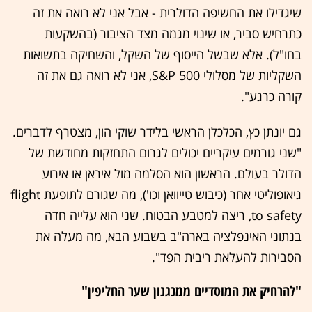
שיגדילו את החשיפה הדולרית - אבל אני לא רואה את זה
כתרחיש סביר, או שינוי מגמה מצד הציבור (בהשקעות
בחו"ל). אלא שבשל הייסוף של השקל, והשחיקה בתשואות
השקליות של מסלולי S&P 500, אני לא רואה גם את זה
קורה כרגע".
גם יונתן כץ, הכלכלן הראשי בלידר שוקי הון, מצטרף לדברים.
"שני גורמים עיקריים יכולים לגרום התחזקות מחודשת של
הדולר בעולם. הראשון הוא הסלמה מול איראן או אירוע
גיאופוליטי אחר (כיבוש טייוואן וכו'), מה שגורם לתופעת flight
to safety, ריצה למטבע הבטוח. שני הוא עלייה חדה
בנתוני האינפלציה בארה"ב בשבוע הבא, מה מעלה את
הסבירות להעלאת ריבית הפד".
"להרחיק את המוסדיים ממנגנון שער החליפין"