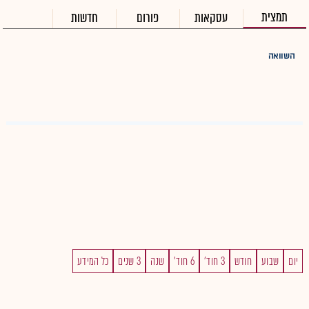
תמצית
עסקאות
פורום
חדשות
השוואה
יום
שבוע
חודש
3 חוד'
6 חוד'
שנה
3 שנים
כל המידע