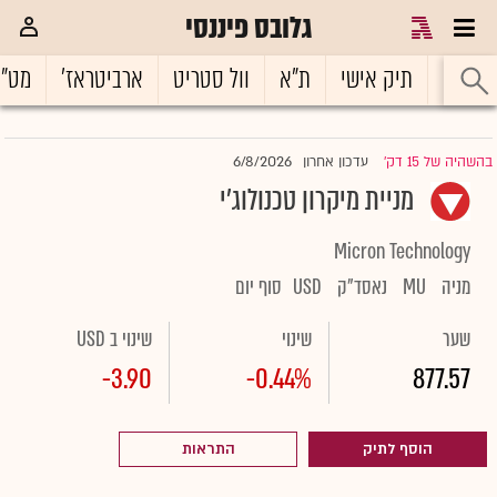
גלובס פיננסי
ראשי
תיק אישי
ת"א
וול סטריט
ארביטראז'
מט"
6/8/2026
בהשהיה של 15 דק'
עדכון אחרון
|
מניית מיקרון טכנולוג'י
Micron Technology
מניה
MU
נאסד"ק
USD
סוף יום
שער
שינוי
שינוי ב USD
-3.90
-0.44%
877.57
הוסף לתיק
התראות