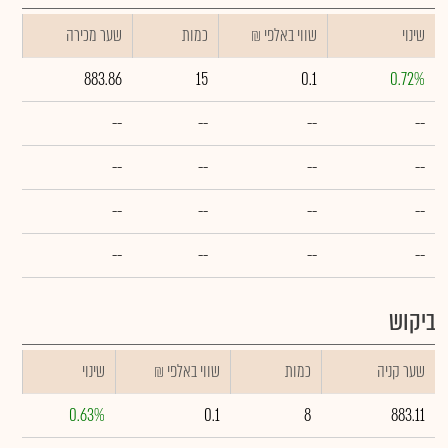
שינוי
₪ שווי באלפי
כמות
שער מכירה
883.86
15
0.1
0.72%
--
--
--
--
--
--
--
--
--
--
--
--
--
--
--
--
ביקוש
שער קניה
כמות
₪ שווי באלפי
שינוי
0.63%
0.1
8
883.11