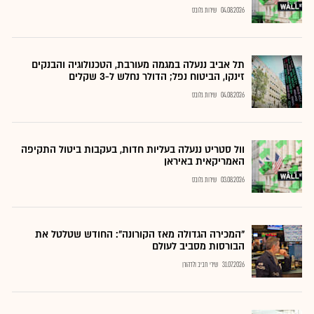
04.08.2026
שירות גלובס
תל אביב ננעלה במגמה מעורבת, הטכנולוגיה והבנקים
זינקו, הביטוח נפל; הדולר נחלש ל-3 שקלים
04.08.2026
שירות גלובס
וול סטריט ננעלה בעליות חדות, בעקבות ביטול התקיפה
האמריקאית באיראן
03.08.2026
שירות גלובס
"המכירה הגדולה מאז הקורונה": החודש שטלטל את
הבורסות מסביב לעולם
31.07.2026
שירי חביב ולדהורן