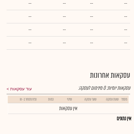
--
--
--
--
--
--
--
--
--
--
--
--
--
--
--
--
עסקאות אחרונות
עסקאות יומיות:
0
מינימום לעסקה:
עוד עסקאות
מספר
שעת עסקה
שער עסקה
שינוי
כמות
נפח מסחר ב- ₪
אין עסקאות
אין נתונים