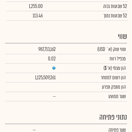
52 שבועות גבוה
1,255.00
52 שבועות נמוך
113.46
שווי
שווי שוק
(א` USD)
987,713,162
מכפיל רווח
0.02
הון עצמי
(א' $)
הון רשום למסחר
1,125,509,261
הון מונפק ונפרע
שער ממוצע
--
נתוני פתיחה
שער פתיחה
--