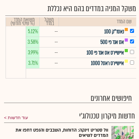
משקל המניה במדדים בהם היא נכללת
משקל
תשואת המדד
שם המדד
במדד
(% שינוי חודשי)
5.12%
--
נאסד"ק 100
3.58%
--
אס אנד פי 500
3.99%
--
איישיירס אס אנד פי 100
3.71%
--
איישיירס ראסל 1000
חיפושים אחרונים
חדשות מיקרון טכנולוג'י
עוד חדשות
וול סטריט זינקה: הדוחות, השבבים והנפט דחפו את
המדדים לשיאים