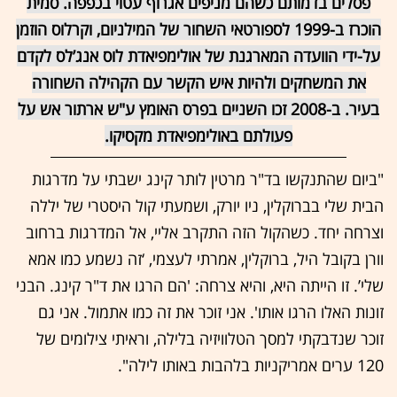
פסלים בדמותם כשהם מניפים אגרוף עטוי בכפפה. סמית
הוכרז ב-1999 לספורטאי השחור של המילניום, וקרלוס הוזמן
על-ידי הוועדה המארגנת של אולימפיאדת לוס אנג’לס לקדם
את המשחקים ולהיות איש הקשר עם הקהילה השחורה
בעיר. ב-2008 זכו השניים בפרס האומץ ע"ש ארתור אש על
פעולתם באולימפיאדת מקסיקו.
"ביום שהתנקשו בד"ר מרטין לותר קינג ישבתי על מדרגות
הבית שלי בברוקלין, ניו יורק, ושמעתי קול היסטרי של יללה
וצרחה יחד. כשהקול הזה התקרב אליי, אל המדרגות ברחוב
וורן בקובל היל, ברוקלין, אמרתי לעצמי, ‘זה נשמע כמו אמא
שלי’. זו הייתה היא, והיא צרחה: 'הם הרגו את ד"ר קינג. הבני
זונות האלו הרגו אותו'. אני זוכר את זה כמו אתמול. אני גם
זוכר שנדבקתי למסך הטלוויזיה בלילה, וראיתי צילומים של
120 ערים אמריקניות בלהבות באותו לילה".