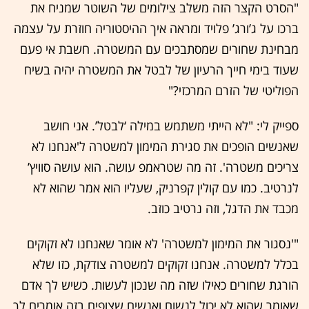
"הסרט הקצר הזה משלב צילומים של השוטר שמניח את
ברכו על ג’ורג’ פלויד ומראה איך ההיסטוריה חוזרת על עצמה
מבחינת שחורים שמסתבכים עם המשטרה. חשבת אי פעם
שעוד בימי חייך הרעיון של לבטל את המשטרה יהיה בשיח
הפוליטי של הזרם המרכזי?"
ספייק לי: "לא הייתי משתמש במילה ‘לבטל’. אני חושב
שאנשים הופכים את סגירת המימון למשטרה ל'אנחנו לא
צריכים משטרה'. זה מה שטראמפ עושה. הוא עושה סוויץ’
לנרטיב. כמו עם קולין קפרניק, שעליו הוא אמר שהוא לא
מכבד את הדגל, וזה נרטיב כוזב.
"'נסגור את המימון למשטרה' לא אומר שאנחנו לא זקוקים
בכלל למשטרה. אנחנו זקוקים למשטרה צודקת, כזו שלא
הורגת שחורים כאילו שזה מה שנכון לעשות. כשיש לך אדם
שאומר שהוא לא יכול לנשום ואנשים שצופים בזה אומרים לך