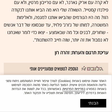
לא קרה עם אריק גארנר, לא עם טרייבון מרטין, ולא עם
פילנדו קסטייל. השאלה שלי היא מה הביא אותנו לנקודה
הזו? מה היו הגורמים שהביאו אותנו למגפה, ולאלימות
המשטרה, למותו של ג’ורג’ פלויד, עד שבסופו של דבר אנשים
- שחורים, לבנים וכל מה שבאמצע - יצאו כדי לומר שאנחנו
לא נסבול את זה יותר, שזה חייב להשתנות".
עריכת תרגום והערות: זהרה רון
הוספה לנושאים שמעניינים אותי
BlackLivesMatter#
ארה"ב
גזענות
מהומות
האתר עושה שימוש בעוגיות (Cookies) לצורך שיפור חוויית המשתמש, ניתוח נתוני
גלישה והתאמת תכנים אישית. המשך הגלישה באתר מהווה הסכמה לשימוש
כל תגיות הכתבה
בעוגיות כמפורט
במדיניות הפרטיות
. באפשרותך, בכל עת, לשנות את הגדרות
קולנוע
העוגיות בדפדפן. לידיעתך, חסימת עוגיות תשפיע על תפקוד האתר.
לתשומת לבכם: מערכת גלובס חותרת לשיח מגוון, ענייני ומכבד בהתאם ל
קוד האתי
הבנתי
המופיע
בדו"ח האמון
לפיו אנו פועלים. ביטויי אלימות, גזענות, הסתה או כל שיח