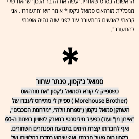
הראשונה בסרט שאחריו, 'עשה את הדבר הנכון' שהאח שלי
ממכללת מורהאוס סמואל ג’קסון* אומר היא 'תתעוררו'. אני
קראתי לאנשים להתעורר עוד לפני שזה נהיה אופנתי
להתעורר".
סמואל ג'קסון, פנתר שחור
כשספייק לי קורא לסמואל ג'קסון "אח מורהאוס
(Morehouse Brother ) ספייק לי מתייחס לעברו של
השחקן סמואל ג’קסון ("ספרות זולה", "מלחמת הכוכבים",
"איירון מן" ועוד) כפעיל מיליטנטי במאבק לשוויון בשנות ה-60
ואף לחברותו קצרת הימים בתנועת הפנתרים השחורים.
ג’קסון היה פעיל חברתי, ואף שימש כסדרן בהלווייתו של