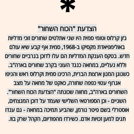
הצדעת "הכוח השחור"
ג’ון קרלוס וטומי סמית היו שני אתלטים שחורים זוכי מדליות
באולימפיאדת מקסיקו ב-1968, סמית אף קבע שיא עולם
חדש. בטקס הענקת המדליות הם עלו לדוכן בגרביים שחורים
וללא נעליים, במחאה כנגד העוני בקרב שחורים בארה"ב.
כשנוגן המנון ארצות הברית, הרכינו סמית וקרלוס ראש והניפו
אגרוף עטוי כפפה שחורה, כאקט של מחאה על מצב
השחורים בארה"ב, מחווה שכונתה "הצדעת הכוח השחור".
השניים - וכן הספורטאי השלישי שעמד על דוכן המנצחים,
אוסטרלי בשם פיטר נורמן, שהביע תמיכה במחאה - גם ענדו
תגים למען זכויות אדם. כשירדו מהפודיום, הקהל שרק בוז.