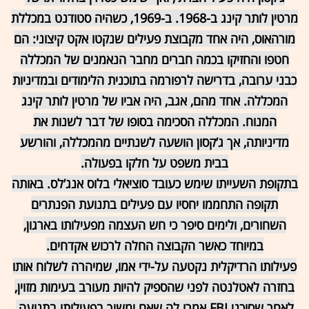
מרטין לותר קינג ב-1968. ב-1969, כשהיה סטודנט במכללת
מורהאוס, היה אחד מקבוצת פעילים שנקטו אקט קיצוני: הם
חטפו והחזיקו בכמה חברים מחבר הנאמנים של המכללה
כבני ערובה, בדרישה לרפורמה בתוכנית הלימודים ובמדיניות
המכללה. אחד מהם, אגב, היה אביו של מרטין לותר קינג
המנוח. המכללה הסכימה בסופו של דבר לשנות את
מדיניותה, אך ג’קסון הושעה לשנתיים מהמכללה, והורשע
בבית משפט על חלקו בפעולה.
בתקופת השעייתו שימש כעובד סוציאלי בלוס אנג’לס. באותה
תקופה התחממו יחסיו עם פעילים בתנועת הפנתרים
השחורים, ולימים סיפר כי חש העצמה מפעילותו בארגון,
במיוחד כאשר הקבוצה החלה לרכוש אקדחים.
פעילותו הרדיקלית נקטעה על-ידי אמו, שמיהרה לשלוח אותו
בחזרה לאטלנטה לפני שהספיק להיות מעורב בעימות מזוין,
לאחר שסוכני FBI אמרו לה שאם ימשיך בפעילותו בתנועה,