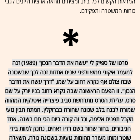
המראות הקשים לכל בית, ומציתים מחאה ארצית ודיונים לגבי
כוחות המשטרה ותפקידם.
סרטו של ספייק לי "עשה את הדבר הנכון" (1989) זכה
למעמד איקוני ממש ולפני שנים אחדות זכה לכך שבשכונה
שבה צולם אף נקרא רחוב על שמו, "דרך עשה את הדבר
הנכון". זו הפעם הראשונה שבה נקרא רחוב בניו יורק על שם
סרט. עלילת הסרט מתרחשת סביב פיצרייה איטלקית המהווה
שמורה לבנה בלב שכונה שחורה בברוקלין. המתח הבין גזעי
מקבל תפנית אלימה, וכל זה קורה ביום הכי חם בשנה. אחד
הגיבורים, בחור שחור בשם רדיו ראהים, נחנק למוות בידי
שוטר ומותו מעורר מהומות גזעיות בשכונה כולה. השאלה