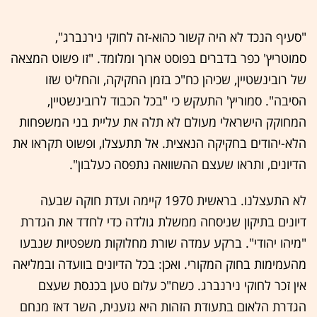
"סעיף הנכד לא היה קשור כהוא-זה לחוקי נירנברג",
סמוטריץ' כפר בדברים בפוסט ארוך ומלומד. "זו פשוט המצאה
של רובינשטיין, שכיהן כח"כ בזמן החקיקה, והחליט שזו
הסיבה". סמוריץ' התעקש כי "בכל הכבוד לרובינשטיין,
המחוקק הישראלי מעולם לא תלה את עליית בני המשפחות
הלא-יהודים בחקיקה הנאצית. אל תתעצלו, ופשוט תקראו את
הדיונים, ותראו שעצם ההשוואה נתפסה כעלבון".
לא התעצלנו. בראשית 1970 קיימה ועדת חוקה שבעה
דיונים בתיקון שניסחה ממשלת גולדה כדי לחדד את הגדרת
"מיהו יהודי". ברקע עמדה שורת מחלוקות משפטיות שנבעו
מהעמימות בחוק המקורי. ואכן: בכל הדיונים בוועדה ובמליאה
אין זכר לחוקי נירנברג. כשח"כ עלום טען בכנסת שעצם
הגדרת הלאום בתעודת הזהות היא גזענית, השר דאז מנחם