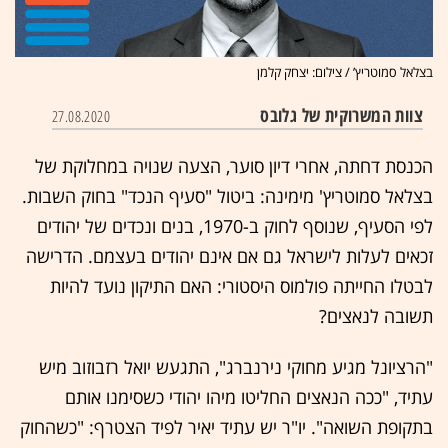
בצלאל סמוטריץ’ / צילום: יצחק קלמן
צוות המשרוקית של גלובס
27.08.2020
הכנסת דחתה, אחרי דיון סוער, הצעה שנויה במחלוקת של
בצלאל סמוטריץ' מימינה: ביטול "סעיף הנכד" בחוק השבות.
לפי הסעיף, שנוסף לחוק ב-1970, בנים ונכדים של יהודים
זכאים לעלות לישראל גם אם אינם יהודים בעצמם. הדרישה
לבטלו החייתה פולמוס היסטורי: האם התיקון נועד להיות
תשובה לנאצים?
"הרציונל מגיע מחוקי נירנברג", התגעש יואל רזבוזוב מיש
עתיד, "ככה הנאצים החליטו מיהו יהודי כשסימנו אותם
בתקופת השואה". יו"ר יש עתיד יאיר לפיד הצטרף: "כשהחוק