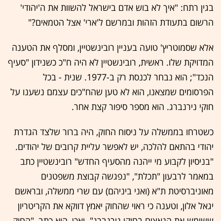
בגין רתח: "איך לא בוש אדם בישראל להשוות את ה'יהודי'
הרשום בתעודת הזהות ובמרשם ל'ארי' אצל הטמאים?"
אלא שסמוטריץ' טועה בעניין רובינשטיין, ומסלף את הטענה
המדויקת שלו. ראשית, רובינשטיין לא היה ח"כ כשנידון "סעיף
הנכד"; הוא נבחר לכנסת רק ב-1977. שנית - בכל
הפרסומים שמצאנו, הוא לא טען שהח"כים עצמם נשענו על
חוקי נירנברג. הוא מספר סיפור קצת אחר.
כשטרחו בממשלה על ניסוח החוק, היה ברור שלצד הגדרת
יהודי בהתאם להלכה, יש לאפשר עליית קרובים של יהודים.
"בניסיון לקבוע מי ייהנה מהסעיף החדש" רובינשטיין כתב
במאמר לרבעון "תכלת", "נפגשה קבוצת משפטנים
מאוניברסיטת ת"א (ואני ביניהם) עם שרי ממשלה, ובראשם
יגאל אלון, וטענה כי ראוי שהחוק יאמץ דווקא את הקריטריון
ששימש את הנאצים בחוקי נירנברג". ואכן, הוא כתב, "החוק