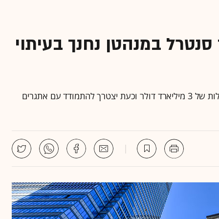
סנטרל במנהטן נחנך בעיתוי
בניין One Vanderbilt של חברת SL Green נבנה בעלות של 3 מיליארד דולר וכעת יצטרך להתמודד עם אתגרים