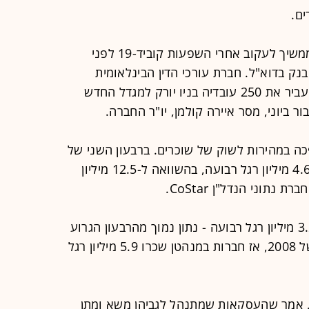
ים.
בנק TD, הדייר הגדול ביותר במגדל, "ממשיך לעקוב אחרי השפעות קוביד-19 לפני
ק בדוא"ל. חברת עורכי הדין הבינלאומית
מקדרמוט וויל ואמרי תכננה במקרו להעביר את 250 עובדיה בניו יורק למגדל החדש
 ביוני, מסר איירה קולמן, יו"ר החברה.
ה במהירות לשוק של שוכרים. ברבעון השני של
2020 הושכרו בחוזים חדשים במנהטן 4.6 מיליון רגל רבועה, בהשוואה ל-12.5 מיליון
ברבעון השלישי הושכרו שטחים בסך 3.2 מיליון רגל רבועה - נתון נמוך מהרבעון הגרוע
ביותר במיתון שעבר, הרבעון השלישי של 2008, אז חברות במנהטן שכרו 5.9 מיליון רגל
יורלז, מנהל ההחכרה של SL Green, אמר שהעסקאות שמתנהל לגביהן משא ומתן