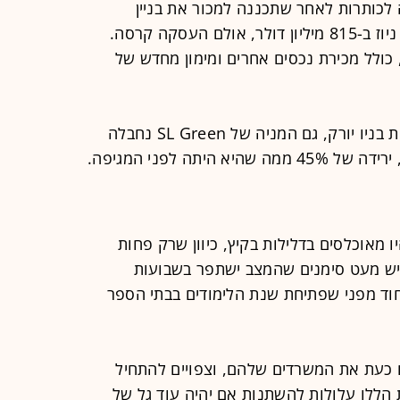
כותרות לאחר שתכננה למכור את בניין
שאכלס בעבר את מערכת העיתון דיילי ניוז ב-815 מיליון דולר, אולם העסקה קרסה.
 כולל מכירת נכסים אחרים ומימון מחדש של
אבל כמו חברות החכרת משרדים אחרות בניו יורק, גם המניה של SL Green נחבלה
 מאוכלסים בדלילות בקיץ, כיוון שרק פחות
יש מעט סימנים שהמצב ישתפר בשבועות
 בספטמבר), בייחוד מפני שפתיחת שנת הלימודים בבתי הספר
One Vanderbilt מציידים כעת את המשרדים שלהם, וצפויים להתחיל
 הללו עלולות להשתנות אם יהיה עוד גל של