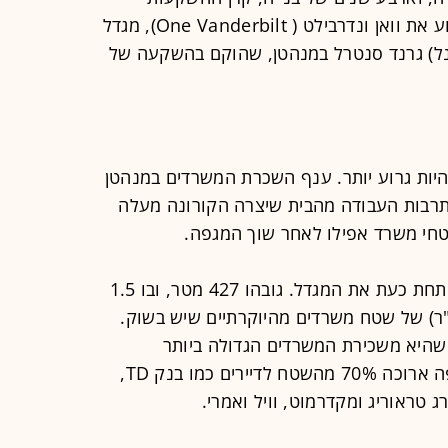
בנדל"ן SL Green Realty חנכה השבוע את וואן ונדרבילט ( One Vanderbilt), מגדל
) גרנד סנטרל במנהטן, שהוקם בהשקעה של
להיות גרוע יותר. ענף השכרת המשרדים במנהטן
תרבות העבודה מהבית שיצרה הקורונה מעלה
טחי משרד אפילו לאחר שוך המגפה.
בתוך השוק הקשה הזה, SL Green פותחת כעת את המגדל. גובהו 427 מטר, ובו 1.5
רבועה (קרוב ל-140 אלף מ"ר) של שטח משרדים מהיוקרתיים שיש בשוק.
שהיא משכירת המשרדים הגדולה ביותר
במנהטן, הן שהיא כבר השכירה לתקופה ארוכה 70% מהשטח לדיירים כמו בנק TD,
ג טראוריג ומקדרמוט, וויל ואמרי.