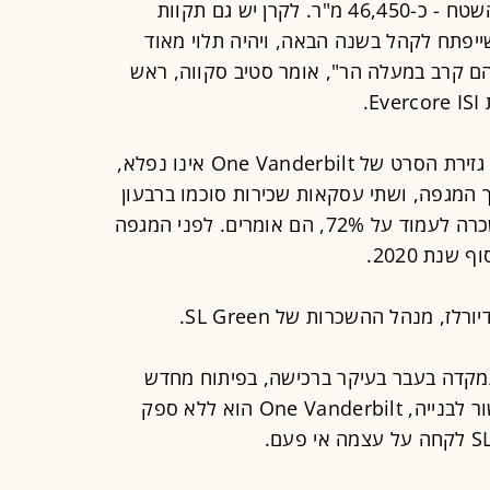
החלק הקשה יהיה להשכיר את יתרת השטח - כ-46,450 מ"ר. לקרן יש גם תקוות
יפתח לקהל בשנה הבאה, ויהיה תלוי מאוד
להם קרב במעלה הר", אומר סטיב סקווה, ראש
.
מנהלי SL Green מבינים שהעיתוי של גזירת הסרט של One Vanderbilt אינו נפלא,
המגפה, ושתי עסקאות שכירות סוכמו ברבעון
השני. עד תום השנה צפוי שיעור ההשכרה לעמוד על 72%, הם אומרים. לפני המגפה
, מנהל ההשכרות של SL Green.
תמקדה בעבר בעיקר ברכישה, בפיתוח מחדש
ובהשכרה של נכסים קיימים. בכל הקשור לבנייה, One Vanderbilt הוא ללא ספק