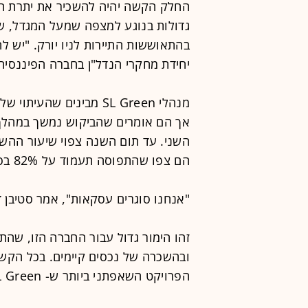
גדולות בנוגע למצפה שמעל המגדל, שי
בהתאוששות התיירות לניו יורק. "יש 
יחידת מחקרי הנדל"ן בחברה הפיננסית Evercore ISI
אך הם אומרים שהביקוש נמשך במהלך 
הם צפו שהתפוסה תעמוד על 82% בסוף שנת 2020.
"אנחנו סוגרים עסקאות", אמר סטיבן דיורלז
זהו הימור גדול עבור החברה הזו, שה
הפרויקט השאפתני ביותר ש- SL Green לקחה על עצמה אי פעם.