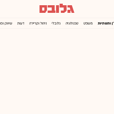
'ן ותשתיות
משפט
טכנולוגיה
גלובלי
ניהול וקריירה
דעות
שיווק ופ