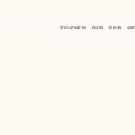
רסום
מגזין G
תרבות
וול סטריט ג'ורנל