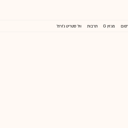
רסום
מגזין G
תרבות
וול סטריט ג'ורנל