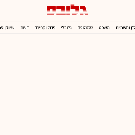
''ן ותשתיות
משפט
טכנולוגיה
גלובלי
ניהול וקריירה
דעות
שיווק ופ