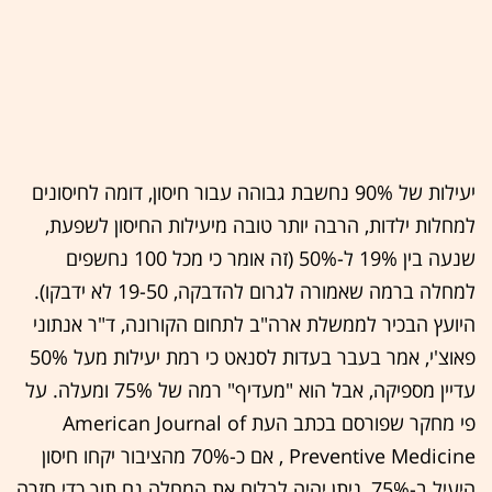
יעילות של 90% נחשבת גבוהה עבור חיסון, דומה לחיסונים
למחלות ילדות, הרבה יותר טובה מיעילות החיסון לשפעת,
שנעה בין 19% ל-50% (זה אומר כי מכל 100 נחשפים
למחלה ברמה שאמורה לגרום להדבקה, 19-50 לא ידבקו).
היועץ הבכיר לממשלת ארה"ב לתחום הקורונה, ד"ר אנתוני
פאוצ'י, אמר בעבר בעדות לסנאט כי רמת יעילות מעל 50%
עדיין מספיקה, אבל הוא "מעדיף" רמה של 75% ומעלה. על
פי מחקר שפורסם בכתב העת American Journal of
Preventive Medicine , אם כ-70% מהציבור יקחו חיסון
היעיל ב-75%, ניתן יהיה לבלום את המחלה גם תוך כדי חזרה