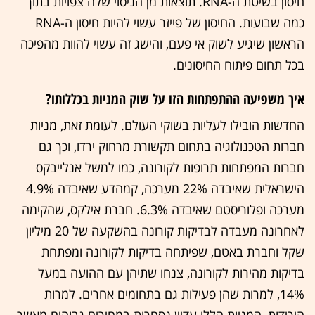
חיסון בשיטת ה-RNA. תוצאות מן הניסוי שלה צפויות בתוך
כמה שבועות. החיסון של פייזר עשוי להיות חיסון ה-RNA
הראשון שיגיע לשוק אי פעם, והישג זה עשוי להוות מהפיכה
בכל תחום פיתוח החיסונים.
איך משפיעה ההתפתחות הזו על שוק המניות בכללותו?
החדשות הובילו לעליות בשוקי העולם. לעומת זאת, מניות
חברות הטכנולוגיה בתחום תקשורת מרחוק ירדו, וכך גם
חברות המפתחות תרופות לקורונה, כמו למשל אנלייבקס
הישראלית שאיבדה 22% מערכה, קמהדע שאיבדה 4.9%
מערכה ופלוריסטם שאיבדה 6.3%. חברת אילקס, שהקימה
לאחרונה מעבדה לבדיקות קורונה בהשקעה של 20 מיליון
שקל וחברת באטם, שפיתחה בדיקות לקורונה ומפתחת
בדיקות מהירות לקורונה, צנחו שתיהן עם ההועה במעל
14%, למרות שהן פעילות גם בתחומים אחרים. למרות