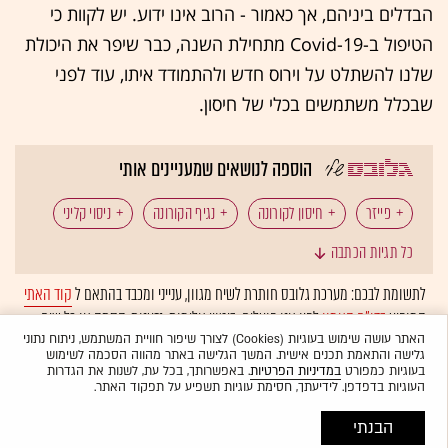
הבדלים ביניהם, אך כאמור - הרוב אינו ידוע. יש לקוות כי
הטיפול ב-Covid-19 מתחילת השנה, כבר שיפר את היכולת
שלנו להשתלט על וירוס חדש ולהתמודד איתו, עוד לפני
שבכלל משתמשים בכלי של חיסון.
הוספה לנושאים שמעניינים אותי
פייזר
חיסון לקורונה
נגיף הקורונה
ניסוי קליני
כל תגיות הכתבה
ביונטק
לתשומת לבכם: מערכת גלובס חותרת לשיח מגוון, ענייני ומכבד בהתאם ל
קוד האתי
המופיע
בדו"ח האמון
לפיו אנו פועלים. ביטויי אלימות, גזענות, הסתה או כל שיח
בלתי הולם אחר מסוננים בצורה
אוטומטית
ולא יפורסמו באתר.
האתר עושה שימוש בעוגיות (Cookies) לצורך שיפור חוויית המשתמש, ניתוח נתוני
גלישה והתאמת תכנים אישית. המשך הגלישה באתר מהווה הסכמה לשימוש
בעוגיות כמפורט
במדיניות הפרטיות
. באפשרותך, בכל עת, לשנות את הגדרות
העוגיות בדפדפן. לידיעתך, חסימת עוגיות תשפיע על תפקוד האתר.
הבנתי