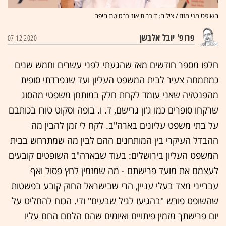
השופט מני מזוז / צילום: דוברות אוניברסיטת חיפה
פרופ' יובל אלבשן
07.12.2020
חלפו מספר חודשים מאז שהגעתי לפני עשרים וחמש שנים
כמתמחה צעיר לבית המשפט העליון ועד שנפרדתי סופית
מהפנטזיה שאני עומד לקחת חלק במותחן משפטי מהסוג
שרקחו סופרים כמו ג'ון גרישם, ד. ו. בופה וסקוט טורו בכותבם
על בתי משפט עליונים בארה"ב. לקח לי זמן להבין מה
ההבדל העיקרי בין המותחנים ההם לבין מה שמתרחש בבית
המשפט העליון בירושלים: בעוד שבארה"ב השופטים קובעים
לעצמם את מועד פרישתם - מה שמזמין לחץ פסול ואף
עברייני מצד בעלי עניין, הרי שבישראל החוק קובע בפשטות
שהשופט פורש "בהגיעו לגיל שבעים" ודי. הכוח להחליט על
יום פרישתך מזמין פיתויים ואיומים שהם הלחם החם עליו