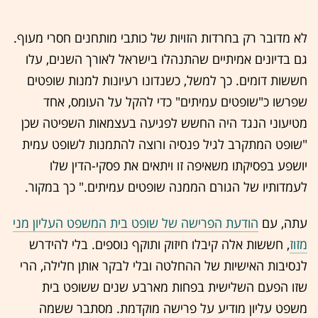
לא מדובר רק בחרדות הזויות של כותבי מותחנים חסרי מעוף.
גם בדיונים אמיתיים שהתנהלו בישראל לאורך השנים, עלו
חששות דומים. כך למשל, כשנדונו רעיונות למנות שופטים
שפרשו כ"שופטים עמיתים" כדי להקל על העומס, אחד
מטיעוני הנגד היה החשש לפגיעה בעצמאות השפיטה שכן
"שופט המתקרב לגיל פנסיה ורוצה להתמנות לשופט עמית
יושפע בפסיקתו משאיפה זו ויתאים את פסקי-הדין שלו
לעמדותיו של הגורם הממנה שופטים עמיתים." כך במקור.
עתה, עם
הודעת הפרישה של שופט בית המשפט העליון מני
מזוז
, חששות אלה קיבלו חיזוק ותוקף נוספים. בלי להידרש
לנסיבות האישיות של ההחלטה ובלי לבקר אותן חלילה, הרי
שזו הפעם השלישית בפחות מארבע שנים ששופט בית
משפט עליון מודיע על פרישה מוקדמת. מסתבר ששמה