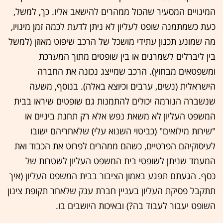
המינויים המסעיר שהכול ממהרים להישאב אליו. כך, למשל,
כעת כשמתמנה שופט לעליון לא ניתן לדעת לכמה זמן מינויו,
מה שמונע תכנון עתידי מושכל של הרכב שיפוט מאוזן (למשל
בין ליברלים לשמרנים או בין שופטים מתוך המערכת
ומשפטאים מבחוץ). הרכב שמייצג נכונה את החברה
הישראלית (נשים, ערבים וכיוצא באלה). בנוסף, משעה
שנשברה הנורמה יכולים להתמנות גם שופטים שיראו בבית
המשפט העליון לא משאת נפש אלא רק תחנת ביניים או
"שירות מילואים" (כביטוי השנוא עלי) שלאחריהם ישובו
לעיסוקיהם הפרטיים, כשהם ממהרים לפרוט את הכבוד ואת
המעמד שניתן לשופטי בית המשפט העליון לשטרות של
כסף. הגעתם תפגע באמון הציבור בבית המשפט העליון (איך
תתקבל פסיקת העליון בעניין חברת ענק שלאחר תקופת צינון
השופט יעבור לעבוד בה?) ובאיכות היושבים בו.