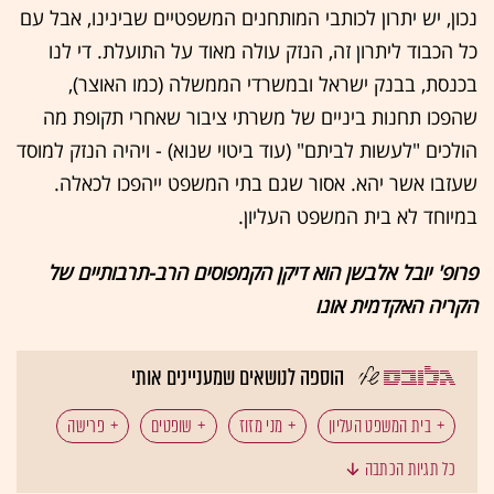
נכון, יש יתרון לכותבי המותחנים המשפטיים שבינינו, אבל עם
כל הכבוד ליתרון זה, הנזק עולה מאוד על התועלת. די לנו
בכנסת, בבנק ישראל ובמשרדי הממשלה (כמו האוצר),
שהפכו תחנות ביניים של משרתי ציבור שאחרי תקופת מה
הולכים "לעשות לביתם" (עוד ביטוי שנוא) - ויהיה הנזק למוסד
שעזבו אשר יהא. אסור שגם בתי המשפט ייהפכו לכאלה.
במיוחד לא בית המשפט העליון.
פרופ' יובל אלבשן הוא דיקן הקמפוסים הרב-תרבותיים של
הקריה האקדמית אונו
הוספה לנושאים שמעניינים אותי
בית המשפט העליון
מני מזוז
שופטים
פרישה
כל תגיות הכתבה