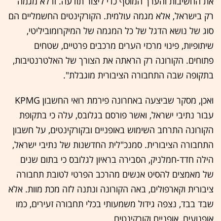
את החשיבות והערך המוסף כדי ליצור תודעה. זו לא מגמה
רק בישראל, אלא מגמה עולמית. הקורקינטים החשמליים הם
סוג של נושא הדגל של כל המגמה של המיקרומוביליטי,
שיתופיות, פינוי מרכזי הערים מרכבים פרטיים, שטחים
פתוחים. הקורונה רק הראתה את הצורך של האלטרנטיבות,
בתקופה שבה התחבורה הציבורית מוגבלת".
ואכן, מסקר שביצעה באחרונה פירמת רואי החשבון KPMG
עבור נתיבי ישראל, ואשר פורסם בגלובס, עלה כי בתקופת
הקורונה התרחב השימוש באופניים ובקורקינטים, על חשבון
התחבורה הציבורית. סמנכ"לית החדשנות של נתיבי ישראל,
הילה חדד-חמלניק, הסבירה בראיון לגלובס כי בתום שנים
של מאמצים להסיט אנשים מהרכב הפרטי לטובת תחבורה
ציבורית וקארפולים, באה הקורונה ונתנה לזה מכת מוות. אלא
שבד בבד, נצפה גידול משמעותי בכלי תחבורה זעירים, כמו
אופנועים, אופניים וקורקינטים.