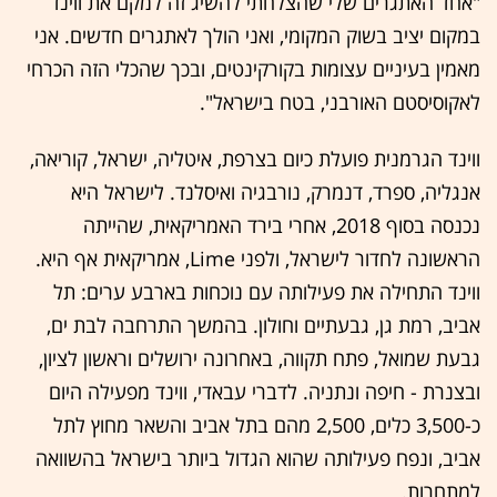
"אחד האתגרים שלי שהצלחתי להשיג זה למקם את ווינד
במקום יציב בשוק המקומי, ואני הולך לאתגרים חדשים. אני
מאמין בעיניים עצומות בקורקינטים, ובכך שהכלי הזה הכרחי
לאקוסיסטם האורבני, בטח בישראל".
ווינד הגרמנית פועלת כיום בצרפת, איטליה, ישראל, קוריאה,
אנגליה, ספרד, דנמרק, נורבגיה ואיסלנד. לישראל היא
נכנסה בסוף 2018, אחרי בירד האמריקאית, שהייתה
הראשונה לחדור לישראל, ולפני Lime, אמריקאית אף היא.
ווינד התחילה את פעילותה עם נוכחות בארבע ערים: תל
אביב, רמת גן, גבעתיים וחולון. בהמשך התרחבה לבת ים,
גבעת שמואל, פתח תקווה, באחרונה ירושלים וראשון לציון,
ובצנרת - חיפה ונתניה. לדברי עבאדי, ווינד מפעילה היום
כ-3,500 כלים, 2,500 מהם בתל אביב והשאר מחוץ לתל
אביב, ונפח פעילותה שהוא הגדול ביותר בישראל בהשוואה
למתחרות.