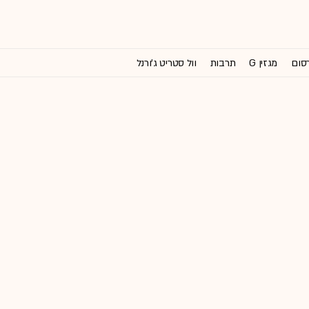
רסום
מגזין G
תרבות
וול סטריט ג'ורנל