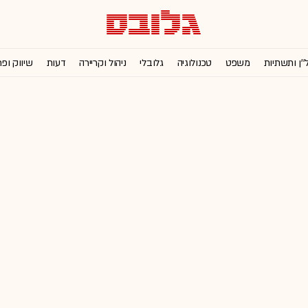
''ן ותשתיות
משפט
טכנולוגיה
גלובלי
ניהול וקריירה
דעות
שיווק ופ