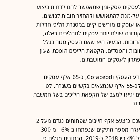
לעסקים פסק-זמן שמאפשר להם לדחות ביצוע
 על-מנת להתאושש ולהחזיר חובות לנושים.
ו עוסקי
ם מורשים קיים במסגרת הליכי חדלות
ורונה שולח יותר עסקים לתהליכים כאלה,
ובות. הבעיה היא שאם העסק סגור בגלל
ובות והפסדים, הקפאת הליכים הופכת שעון
תרון לעסקים המושבתים.
לדברי תהילה ינאי, מנכ"לית חברת המידע העסקי Cofacebdi, כ-65 אלף עסקים
נקלעו לקשיים בגלל הקורונה, בנוסף לכ-55 אלף שנמצאים בקשיים בשגרה. לפי
חברות ועסקים יגיעו למצב של הקפאת הליכים בשל המשבר,
לפי נתוני הוצאה לפועל, נכון להיום ישנם כ־593 אלף חייבים שפתוחים נגדם מעל 2
מיליון תיקים. ב-2020, שנת הקורונה, עלה מספר התיקים שנפתחו ב-6% - מ-300
אלף ל-318 אלף, זאת לעומת עלייה של 4% בין 2018 ל-2019. הנתונים מגלים כי