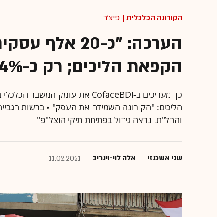
הקורונה הכלכלית
| פיצ'ר
הערכה: "כ-20 א
הקפאת הליכים; רק כ-4% מהם ישרדו"
כך מעריכים ב-CofaceBDI את עומק 
הליכים: "הקורונה השמידה את העסק" • ברשות הגבייה
והחל"ת, נראה גידול בפתיחת תיקי הוצל"פ"
שני אשכנזי
אלה לוי-וינריב
11.02.2021