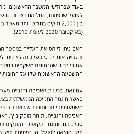
בעוד שבחודשי המשבר הראשונים, מרץ
לפועל שנפתחו, החל מחודש יוני נרש
(באוקטובר 2020 לעומת 2019).
האם ניתן לייחס את העלייה במספר הת
והגבייה אומרים כי בשלב זה לא ניתן ל
אם כי ברור שהנתונים משקפים במידה 
ההשפעה הראשונית שלו על החובות של
עם זאת, ברשות האכיפה והגבייה מעריכ
כאשר תיגמר התמיכה הממשלתית בציבו
משמעותית יותר וחובות שיבואו לידי בי
האכיפה והגבייה, תומר מוסקוביץ', "א
סבלנותם, ותיגמר תקופת המענקים ותש
תיקי הוצאה לפועל והן בפתיחת תיקי חד