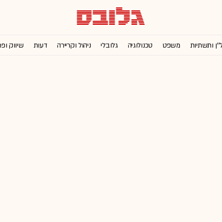
''ן ותשתיות
משפט
טכנולוגיה
גלובלי
ניהול וקריירה
דעות
שיווק ופ