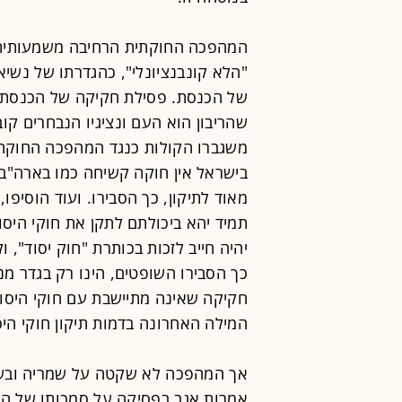
המהפכה החוקתית הרחיבה משמעותית א
"הלא קונבנציונלי", כהגדרתו של נשיא
של הכנסת. פסילת חקיקה של הכנסת 
שהריבון הוא העם ונציגיו הנבחרים קו
משגברו הקולות כנגד המהפכה החוקתית
בישראל אין חוקה קשיחה כמו בארה"ב 
מאוד לתיקון, כך הסבירו. ועוד הוסיפו,
תמיד יהא ביכולתם לתקן את חוקי היסו
יהיה חייב לזכות בכותרת "חוק יסוד", ו
כך הסבירו השופטים, הינו רק בגדר מ
חקיקה שאינה מתיישבת עם חוקי היסוד
המילה האחרונה בדמות תיקון חוקי היס
אך המהפכה לא שקטה על שמריה ובשל
אמרות אגב בפסיקה על סמכותו של העלי