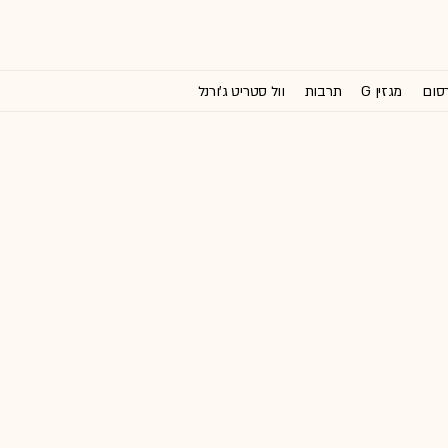
רסום
מגזין G
תרבות
וול סטריט ג'ורנל