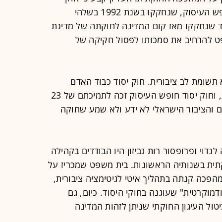
יסוד כבוד האדם וחירותו וחוק יסוד חופש העיסוק, שנחקקו בשנת 1992 בשלהי
ד שנחקקו מאז קום המדינה לחוקתה של מדינת
ט להרחיב את סמכותו לפסול חקיקה של
נת 1992 נחקקו ללא תשומת לב ציבורית. חוק יסוד כבוד האדם
וחירותו נחקק ברוב של 32 חברי כנסת, וחוק יסוד חופש העיסוק זכה לתמיכתם של 23
יים והציבור הישראלי לא ידע ולא שמע שחוקה
דוי ופרופסור רות גביזון היו הבודדים בקהילה
ית בשנותיה הראשונות. בית משפט שמכריז על
הפכה קנתה בתהליך איטי לגיטימציה ציבורית,
דמוקרטית" שעוגנה בחוקי היסוד. כיום, גם
יטול העיגון החוקתי שניתן לזהות המדינה