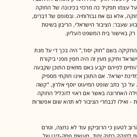
 עצמו תפקיד כה מרכזי בכינונה של החוקה
קה, אלא גם את גבולותיה. ובסופם של דברים,
וע שעבר: הציבור הישראלי, הריבון בשיטת
רק באישור בית המשפט העליון.
חקיקה בשם "חוק יסוד," היה בכך די על מנת
אל ותיקון מעין זה היה חסין מפני ביקורת
הותיים לפיהם יקבע באם מתאים התוכן שקבעה
ינת ישראל. אם התוכן אינו חוקתי מספיק
. על כך כתב שופט המיעוט יוסף אלרון, "קשה
ילה האחרונה באשר אם ראוי להכליל החוקה
 - ואילו לנבחרי הציבור לא תהא שום אפשרות
וב לטעון כי הרוביקון עוד לא נחצה, וטרם
ת לחוקק בחוק יסוד, מעשית פסק-דינו של