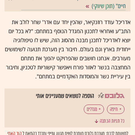
חיים" (
תוכן שיווקי
)
אדריכל עודד רוזנקיאר, שהכין יחד עם אדר' שחר לולב את
התב"ע ואחראי לתכנון המגדל הנוסף במתחם: "לא בכל יום
יוצא לאדריכל לתכנן מבנה מהסוג הזה, שיש לו טיפולוגיה
ייחודית בארץ וגם בעולם. חיבור בין מערכת תנועה לשימושים
מעורבים. אנחנו חושבים שהפרויקט יהפוך את מתחם
המחצבה בנשר לאזור פורח ויאפשר קישוריות לטכניון, וחיבור
בין עיריית נשר והמוסדות האקדמיים במתחם".
הוספה לנושאים שמעניינים אותי
חיפה
מגדלים
כל תגיות הכתבה
לתשומת לבכם: מערכת גלובס חותרת לשיח מגוון, ענייני ומכבד בהתאם ל
קוד האתי