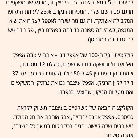
להימכר ב־5 במאי השנה. לדברי טיקנור, מרגע שהמשקפיים
מותגו עם השם שלה, המכירות זינקו ב־25% לעומת התקופה
המקבילה אשתקד. זה גם מה שעזר לאפפל לצלוח את שיא
המגפה, כשהייתה ספונה בדירתה בפאלם ביץ', פלורידה (יש
לה גם דירה במנהטן).
קולקציית יובל ה-100 של אפפל וזני - אותה עיצבה אפפל
מא' ועד ת' והושקה בחודש שעבר, כוללת 12 מסגרות,
שמחיריהן נעים בין 45 ל-50 דולר (לעומת כשבעה עד 37
דולר לליין הרגיל). אפפל עיצבה גם את נרתיקי המשקפיים
ואת מטליות הניקוי, שהוצעו בנפרד.
הקולקציה הבאה של משקפיים בעיצובה תשווק לקראת
כריסמס. אפפל אמנם יהודייה, אבל אוהבת את חג המולד.
"יש בבית שלה קישוטי חגים בכל מקום במשך כל השנה",
אמרה טיקנור.