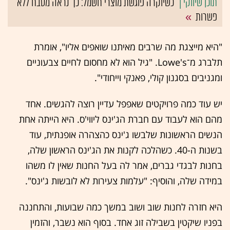
כשיוקרה פוגשת מוצרי חשמל: כך נראה מטבח ללא
פשרות
"היא מייצגת מה שרבים מאיתנו שואפים אליו", אומרת
תלברג מ־Lowe's. "גיל הוא לא מחסום לחיים צבעוניים
ומגניבים בסגנון קולי, פאנקי וייחודי".
יש עוד כמה פרויקטים שאפפל עדיין רוצה להגשים. אחד
מהם הוא לעבוד עם חברת הג'ינס ליווי'ס. היא הייתה אחת
הנשים הראשונות שלבשו ג'ינס כהצהרה אופנתית, עוד
בשנות ה-40. כשהלכה לקנות את הג'ינס הראשון שלה,
בחנות לבגדי גברים, אמר לה בעל החנות שאין לו משהו
במידה שלה, והוסיף: "עלמות צעירות לא לובשות ג'ינס".
היא חזרה לחנות שוב ושוב במשך כמה שבועות, והתחננה
בפניו שיקטין בשבילה זוג אחד. בסוף הוא נשבר, והזמין