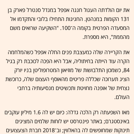
את יום הולדתה העגול חגגה אפפל במגדל סנטרל פארק בן
131 הקומות במנהטן. החגיגות התחילו בלובי והתקדמו אל
המסעדה הפרטית בקומה ה־100. "השקיעה שרואים משם
מהממת", היא מספרת.
את הקריירה שלה כמעצבת פנים החלה אפפל כשהמלחמה
הקרה עוד הייתה בחיתוליה, אבל היא הפכה לכוכבת רק בגיל
84, כשמכון התלבושות של מוזיאון המטרופוליטן בניו יורק
הציג תערוכה שכללה פריטים מהאוסף העצום שלה, כרוכשת
נצחית של אופנה מחויטת ותכשיטים מנסיעותיה ברחבי
העולם.
מאז השפעתה רק הלכה גדלה: כיום יש לה 1.6 מיליון עוקבים
באינסטגרם; באתר פינטרסט יש לוחות שלמים המציגים
תינוקות שמחופשים לה בהאלווין; וב־2018 חברת הצעצועים