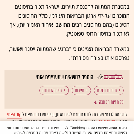
במסגרת המתווה להכנסת תיירים, ישראל תכיר בחיסונים
המוכרים על-ידי ארגון הבריאות העולמי, כולל החיסונים
הסינים (בהם מחוסנים רבים מתושבי איחוד האמירויות), אך
לא תכיר בחיסון הרוסי ספוטניק.
במשרד הבריאות מציינים כי "ברגע שהמתווה ייסגר ויאושר,
נפרסם אותו בצורה מסודרת".
הוספה לנושאים שמעניינים אותי
תיירות נכנסת
תיירות
חיסון לקורונה
כל תגיות הכתבה
בדיקת קורונה
משרד הבריאות
לתשומת לבכם: מערכת גלובס חותרת לשיח מגוון, ענייני ומכבד בהתאם ל
קוד האתי
המופיע
בדו"ח האמון
לפיו אנו פועלים. ביטויי אלימות, גזענות, הסתה או כל שיח
בלתי הולם אחר מסוננים בצורה
אוטומטית
ולא יפורסמו באתר.
האתר עושה שימוש בעוגיות (Cookies) לצורך שיפור חוויית המשתמש, ניתוח נתוני
גלישה והתאמת תכנים אישית. המשך הגלישה באתר מהווה הסכמה לשימוש