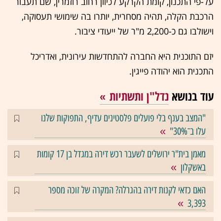
על-פי התכנון, קומת הקרקע לכיוון רחוב רוזמרין, שם תעבור
הרכבת הקלה, תהיה מסחרית, יותרו בה שימושי תעסוקה,
וישולבו גם כ-2,200 מ"ר של ייעודי ציבור.
יזם התוכנית היא החברה להתחדשות עירונית, ואדריכל
התכנית הוא יהודה פייגין.
עוד בנושא
נדל"ן ותשתיות
"המצב בענף בלי פועלים פלסטינים עדיף, התפוקות שלנו
עלו ב־30%"
מאמן בית"ר ירושלים לשעבר רכש דירה במגדל בן 17 קומות
באשקלון
האם כדאי לקנות דירה בהגרלה? המקרה של זוכה מספר
3,393