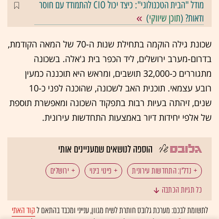
מודל "הבית הטכנולוגי": כיצד יכול CIO להתמודד עם חוסר
ודאות? (
תוכן שיווקי
)
שכונת גילה הוקמה בתחילת שנות ה-70 של המאה הקודמת,
בדרום-מערב ירושלים, ליד הכפר בית ג'אלה. בשכונה
מתגוררים כ-32,000 תושבים, ומראש היא תוכננה כמעין
רובע עצמאי. תוכנית האב לשכונה, שהוכנה לפני כ-10
שנים, זיהתה בעיות רבות בתפקוד השכונה ומאפשרת תוספת
של אלפי יחידות דיור באמצעות התחדשות עירונית.
הוספה לנושאים שמעניינים אותי
נדל"ן: התחדשות עירונית
פינוי בינוי
ירושלים
כל תגיות הכתבה
תכנון ובנייה
לתשומת לבכם: מערכת גלובס חותרת לשיח מגוון, ענייני ומכבד בהתאם ל
קוד האתי