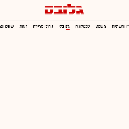
'ן ותשתיות
משפט
טכנולוגיה
גלובלי
ניהול וקריירה
דעות
שיווק ופ