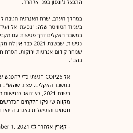
התנצל ג'ונסון בפני אלהרר.
במהלך הערב, שרת האנרגיה הגיבה לת
בעמוד הטוויטר שלה: "נסעתי אל ועיד
במשבר האקלים דרך פגישות עם מקבילי
נגישות, שבשנת 2021 
שמחר קידום אנרגיות ירוקות, הסרת ח
בהם".
אל COP26 הגעתי כדי לה
במשבר האקלים. עצוב שהאו״ם המ
בשנת 2021, לא דואג לנגישות באירועיו.
מקווה שיופקו הלקחים הנדרשים כ
חסמים והתייעלות באנרגיה יהיו
- קארין אלהרר 📺 Karine Elharrar (@KElharrar)
er 1, 2021