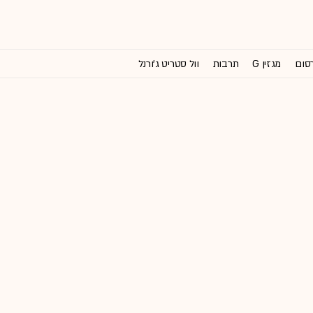
רסום
מגזין G
תרבות
וול סטריט ג'ורנל