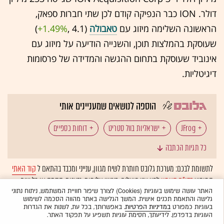
דולר. ION כבר הנפיקה קודם לכן שתי חברות ספאק,
הראשונה השלימה מיזוג עם
טאבולה
(4.1 ,‎
+1.49%
‏)
שעוסקת בהמלצות תוכן, והשנייה הודיעה על מיזוג עם
אינוביד שעוסקת בתחום ההגשה והמדידה של פרסומות
דיגיטליות.
הוספה לנושאים שמעניינים אותי
JFrog
ישראליות בוול סטריט
דוחות כספיים
כל תגיות הכתבה
חברות SPAC
לתשומת לבכם: מערכת גלובס חותרת לשיח מגוון, ענייני ומכבד בהתאם ל
קוד האתי
המופיע
בדו"ח האמון
לפיו אנו פועלים. ביטויי אלימות, גזענות, הסתה או כל שיח
בלתי הולם אחר מסוננים בצורה
אוטומטית
ולא יפורסמו באתר.
האתר עושה שימוש בעוגיות (Cookies) לצורך שיפור חוויית המשתמש, ניתוח נתוני
גלישה והתאמת תכנים אישית. המשך הגלישה באתר מהווה הסכמה לשימוש
בעוגיות כמפורט
במדיניות הפרטיות
. באפשרותך, בכל עת, לשנות את הגדרות
העוגיות בדפדפן. לידיעתך, חסימת עוגיות תשפיע על תפקוד האתר.