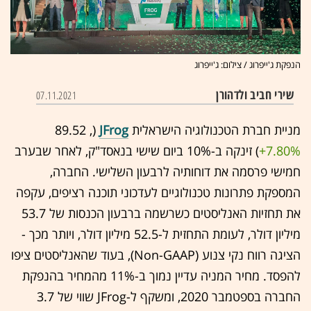
הנפקת ג'ייפרוג / צילום: ג'ייפרוג
שירי חביב ולדהורן
07.11.2021
מניית חברת הטכנולוגיה הישראלית
JFrog
(89.52 ,‎
+7.80%
‏) זינקה ב-10% ביום שישי בנאסד"ק, לאחר שבערב
חמישי פרסמה את דוחותיה לרבעון השלישי. החברה,
המספקת פתרונות טכנולוגיים לעדכוני תוכנה רציפים, עקפה
את תחזיות האנליסטים כשרשמה ברבעון הכנסות של 53.7
מיליון דולר, לעומת התחזית ל-52.5 מיליון דולר, ויותר מכך -
הציגה רווח נקי צנוע (Non-GAAP), בעוד שהאנליסטים ציפו
להפסד. מחיר המניה עדיין נמוך ב-11% מהמחיר בהנפקת
החברה בספטמבר 2020, ומשקף ל-JFrog שווי של 3.7