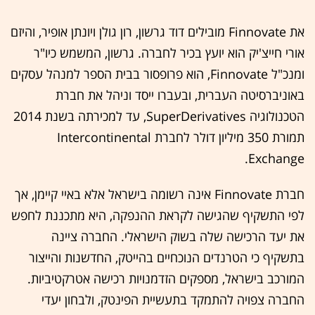
את Finnovate מובילים דוד גרשון, רון גולן ויונתן אופיר, והיזם
אורי חייצ'יק הוא יועץ בכיר לחברה. גרשון, המשמש כיו"ר
ומנכ"ל Finnovate, הוא פרופסור בבית הספר למנהל עסקים
באוניברסיטה העברית, ובעברו ייסד וניהל את חברת
הטכנולוגיה SuperDerivatives, עד למכירתה בשנת 2014
תמורת 350 מיליון דולר לחברת Intercontinental
Exchange.
חברת Finnovate אינה רשומה בישראל אלא באיי קיימן, אך
לפי התשקיף שהגישה לקראת ההנפקה, היא מתכננת לחפש
את יעד הרכישה שלה בשוק הישראלי. החברה ציינה
בתשקיף כי הטרנדים הנוכחיים בהייטק, החדשנות והייצור
המורכב בישראל, מספקים הזדמנויות רכישה אטרקטיביות.
החברה צפויה להתמקד בתעשיית הפינטק, ולבחון יעדי