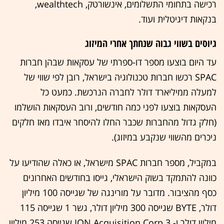
רכישה בתחומי התשלומים, אינשורטק, wealthtech,
בנקאות דיגיטלית ועוד.
גיוסים בשווי גבוה שנחתך אחרי המיזוג
עד היום בוצעו מספר דו-ספרתי של עסקאות שבהן חברות
SPAC רכשו חברות טכנולוגיה בישראל, רובן לפי שווי של
למעלה ממיליארד דולר לחברה הנרכשת. כמעט כל
העסקאות בוצעו לפני כמה חודשים, ורוב העסקאות הושלמו
(חלק גדול מהחברות שכבר החלו להיסחר איבדו מאז חלקים
ניכרים מהשווי שנקבע במיזוג).
במקביל, מספר חברות SPAC מישראל, או כאלה שהודיעו על
כוונה להתמקד בשוק הישראלי, גייסו בחודשים האחרונים
כסף מהציבור. מדובר על מורינגה של שגייסה 100 מיליון
דולר, BYTE שגייסה 300 מיליון דולר, גשר 1 שגייסה 115
מיליון דולר ו- ION Acquisition Corp 3 שגייסה 253 מיליון