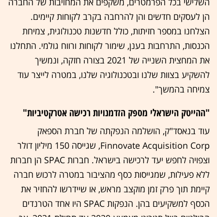
השלישי בכל הפרמטרים, משקפים את המחויבות של החברה
הן לעסקים חדשים והן להרחבה בקרב לקוחות קיימים.
הצלחנו במספר חזיתות, כולל חדשנות טכנולוגית, צמיחת
הכנסות, התרחבות בענן, שימור לקוחות ורווח גולמי. התחלנו
את המחצית השנייה של 2021 בצורה חזקה, ונמשיך
להשקיע בצוות שלנו ובטכנולוגיה שלנו, במטרה לייצר עוד
צמיחה בהמשך".
"ההייטק הישראלי מספק הזדמנויות רכישה אטרקטיביות"
עוד בנאסד"ק, הושלמה הנפקתה של חברת הספאק
Finnovate Acquisition Corp, שגייסה 150 מיליון דולר
וצפויה לחפש יעד לרכישה בישראל. חברות SPAC הן חברות
ללא פעילות, שמגייסות כסף מהציבור במטרה לרכוש חברה
קיימת תוך פרק זמן מוקצב מראש, או שיידרשו להחזיר את
הכסף למשקיעים בהן. הנפקות SPAC היו אחד הטרנדים