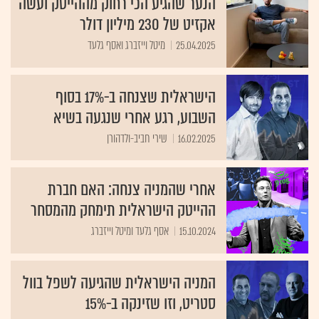
הנער שהגיע הכי רחוק מההייטק ועשה
אקזיט של 230 מיליון דולר
25.04.2025
מיטל וייזברג ואסף גלעד
הישראלית שצנחה ב-17% בסוף
השבוע, רגע אחרי שנגעה בשיא
16.02.2025
שירי חביב-ולדהורן
אחרי שהמניה צנחה: האם חברת
ההייטק הישראלית תימחק מהמסחר
15.10.2024
אסף גלעד ומיטל וייזברג
המניה הישראלית שהגיעה לשפל בוול
סטריט, וזו שזינקה ב-15%