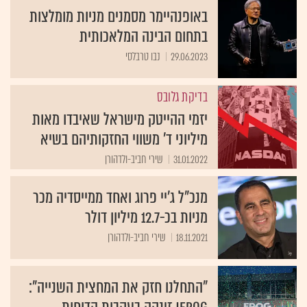
באופנהיימר מסמנים מניות מומלצות
בתחום הבינה המלאכותית
29.06.2023
נבו טרבלסי
בדיקת גלובס
יזמי ההייטק מישראל שאיבדו מאות
מיליוני ד' משווי החזקותיהם בשיא
31.01.2022
שירי חביב-ולדהורן
מנכ"ל ג'יי פרוג ואחד ממייסדיה מכר
מניות בכ-12.7 מיליון דולר
18.11.2021
שירי חביב-ולדהורן
"התחלנו חזק את המחצית השנייה":
JFrog זינקה בעקבות הדוחות