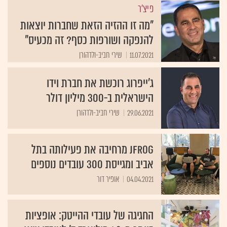
פיצ'ר
"מה זו ההזיה הזאת שחברות יוצאות
להנפקה ושורפות כסף? זה מכעיס"
11.07.2021
שירי חביב-ולדהורן
ג'ייפרוג רוכשת את חברת וידו
הישראלית ב-300 מיליון דולר
29.06.2021
שירי חביב-ולדהורן
JFrog מרחיבה את פעילותה בתל
אביב ומגייסת 300 עובדים נוספים
04.04.2021
אופיר דור
החגיגה של עובדי ההייטק: אופציות