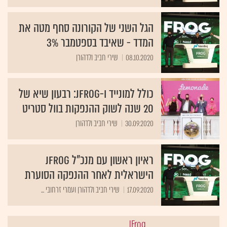
הגל השני של הקורונה סחף מטה את
המדד - שאיבד בספטמבר 3%
08.10.2020
שירי חביב ולדהורן
כולל למונייד ו-JFrog: רבעון שיא של
20 שנה לשוק ההנפקות בוול סטריט
30.09.2020
שירי חביב ולדהורן
ראיון ראשון עם מנכ"ל JFrog
הישראלית לאחר ההנפקה הסוערת
17.09.2020
שירי חביב ולדהורן ועמרי זרחובי ...
JFrog