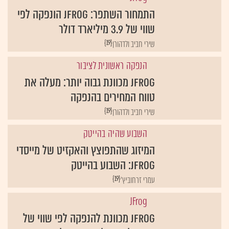
התמחור השתפר: JFrog הונפקה לפי
שווי של 3.9 מיליארד דולר
{19}
שירי חביב ולדהורן
הנפקה ראשונית לציבור
JFrog מכוונת גבוה יותר: מעלה את
טווח המחירים בהנפקה
{19}
שירי חביב ולדהורן
השבוע שהיה בהייטק
המיזוג שהתפוצץ והאקזיט של מייסדי
JFrog: השבוע בהייטק
{19}
עמרי זרחוביץ'
JFrog
Jfrog מכוונת להנפקה לפי שווי של