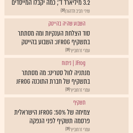
3.2 מיליארד ד'; כמה יקבלו המייסדים
{19}
שירי חביב ולדהורן
השבוע שהיה בהייטק
סוד הצלחת הענקיות ומה מסתתר
בתשקיף JFrog: השבוע בהייטק
{19}
עמרי זרחוביץ'
JFrog
| ניתוח
מנתניה לוול סטריט: מה מסתתר
בתשקיף של חברת התוכנה JFrog
{19}
עמרי זרחוביץ'
תשקיף
צמיחה של 50%: Jfrog הישראלית
פרסמה תשקיף לפני הנפקה
{19}
עמרי זרחוביץ'