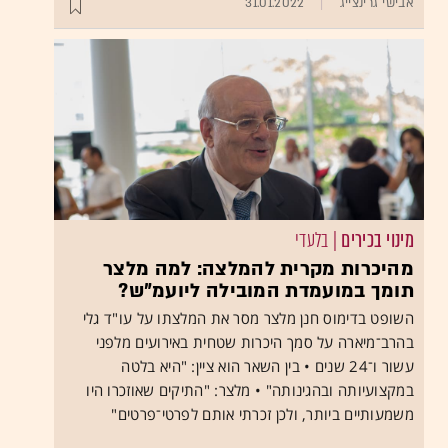
אבישי גרינצייג
31.01.2022
מינוי בכירים
| בלעדי
מהיכרות מקרית להמלצה: למה מלצר
תומך במועמדת המובילה ליועמ"ש?
השופט בדימוס חנן מלצר מסר את המלצתו על עו"ד גלי
בהרב־מיארה על סמך היכרות שטחית באירועים מלפני
עשור ו־24 שנים • בין השאר הוא ציין: "היא בלטה
במקצועיותה ובהגינותה" • מלצר: "התיקים שאוזכרו היו
משמעותיים ביותר, ולכן זכרתי אותם לפרטי־פרטים"