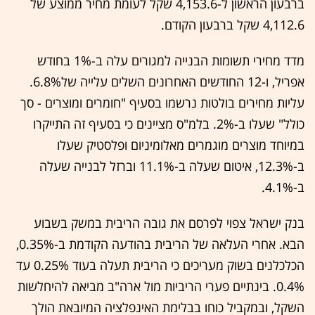
ברבעון הראשון ל-4,153.6 שקל לעומת מחיר ממוצע של
4,112.6 שקל ברבעון הקודם.
מדד מחירי תשומות הבנייה למגורים עלה ב-1% בחודש
אפריל, ו-12 החודשים האחרונים השלים עלייה של6.8%.
עליות מחירים בולטות נרשמו בסעיף "חומרים ומוצרים - סך
כולל" שעלו ב-2%. בלמ"ס מציינים כי בסעיף זה התייקרו
במיוחד מוצרים מוגמרים מאלומיניום ופלסטיק שעלו
ב-12.3%, איטום שעלה ב-11.1% וברזל לבנייה שעלה
ב-4.1%.
בנק ישראל צפוי לפרסם את גובה הריבית במשק בשבוע
הבא. אחרי העלאה של הריבית בהודעה הקודמת ב-0.35%,
הכלכלנים בשוק מעריכים כי הריבית תעלה בעוד 0.25% עד
0.4%. בינתיים פערי הריביות מול ארה"ב מביאה להיחלשות
השקל, ובמקביל כוחו בבלימת האינפלציה המיובאת הולך