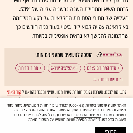
להמשך לא נראית אופטימית. מחיר החיטה קרוב אף הוא
לרמת השיא ומתחילת השנה נרשמה עלייה של 53%.
העלייה של מחירי הסחורות החקלאיות על רקע המלחמה
באוקראינה צפויה לבוא לידי ביטוי בעוד כמה חודשים כך
שהתמונה להמשך לא נראית אופטימית במיוחד.
הוספה לנושאים שמעניינים אותי
מדד המחירים לצרכן
אינפלציה ישראל
מחירי הדירות
כל תגיות הכתבה
מאקרו ישראל
כלכלת ישראל
לתשומת לבכם: מערכת גלובס חותרת לשיח מגוון, ענייני ומכבד בהתאם ל
קוד האתי
המופיע
בדו"ח האמון
לפיו אנו פועלים. ביטויי אלימות, גזענות, הסתה או כל שיח
בלתי הולם אחר מסוננים בצורה
אוטומטית
ולא יפורסמו באתר.
האתר עושה שימוש בעוגיות (Cookies) לצורך שיפור חוויית המשתמש, ניתוח נתוני
גלישה והתאמת תכנים אישית. המשך הגלישה באתר מהווה הסכמה לשימוש
בעוגיות כמפורט
במדיניות הפרטיות
. באפשרותך, בכל עת, לשנות את הגדרות
העוגיות בדפדפן. לידיעתך, חסימת עוגיות תשפיע על תפקוד האתר.
הבנתי