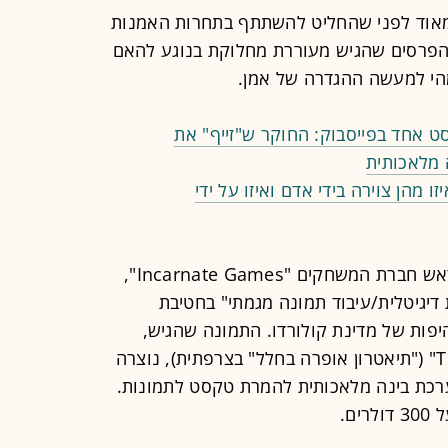
בט מאוד לפני שהחליט להשתתף בתחרות האמנות
הפרסים שהגיש מעוררת מחלוקת בנוגע להאם
מהי למעשה ההגדרה של אמן.
 מלאכותית
 מהן צוירה בידי אדם ואיזו על ידי
בחודש אוגוסט האחרון אלן, העומד בראש חברת המשחקים "Incarnate Games",
דיגיטלית/עיבוד תמונה מגמתי" בחטיבת
פות של מדינת קולורדו. התמונה שהגיש,
שכותרתה "Théâtre D'opéra Spatial" ("תיאטרון אופרה בחלל" בצרפתית), נוצרה
תוכנת "Midjourney" - מערכת בינה מלאכותית להמרת טקסט לתמונות.
ם.