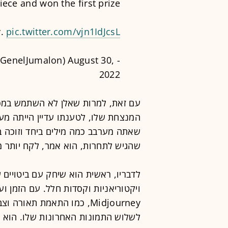
ece and won the first prize.
y.
pic.twitter.com/vjn1IdJcsL
August 30,
- Genel Jumalon ✈️ Nan Desu Kan (@GenelJumalon)
2022
עם זאת, למרות שאלן לא השתמש במכח
המנצחת שלו, לטענתו עדיין הייתה מע
שאתה מערבב כמה מילים ביחד וזוכה ב
שהגיש לתחרות, הוא אמר, לקח יותר מ-80 שעות
לדבריו, ראשית הוא שיחק עם ביטויים 
ויקטוריאניות וקסדות חלל. עם הזמן ו
לשלוש התמונות האחרונות שלו. הוא 