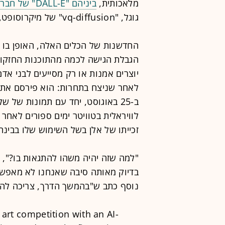
מלאכותית,
ביניהם "DALL-E" של חברת OpenAI
גוגל, "vq-diffusion" של מיקרוסופט, "Gaugen2" של אנבידיה ועוד.
החדשנות של הכלים האלה, האופן בו ה
הגבלת הגישה לכמה מהתוכנות החזקות
יוצרים אמנות או רק מסייעים לבני אדם
ב-25 באוגוסט, יחד עם תמונות של
לוויראלית בטוויטר ימים ספורים לאחר
זכייתו של אלן בשל השימוש שלו בבינה
"למה שזה יהיה משהו להתגאות בו?",
בדיוק מאותה סיבה שאנחנו לא מאפשר
נוסף כתב ש"בהמשך הדרך, צריכה להי
art competition with an AI-