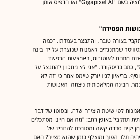
הוא העלה אותן לתוכנה לשיפור הרזולוציה בשם "Gigapixel AI" ואז הדפיס אותן
ושות הפסידה"
תקבל בצורה טובה, והתבצר בעמדתו. "כמה
טוויטר שמתנגדים לאמנות שנוצרת על-ידי בינה
אדם מתחת לאוטובוס, באמצעות הכפשת
, כתב בדיסקורד. "אני לא מתכוון להתנצל על
יף. בריאיון לניו יורק טיימס אמר כי "זה לא
גמר. הבינה המלאכותית ניצחה, האנושות
מנות לפי שיטת היצירה שלה, ובסופו של דבר
ית תתקבל באופן רחב: "מה אם היינו מסתכלים
מן יקים סדרה קשה ומסובכת להחריד של
יהיה תלוי הפוך ומוצלף בזמן שהוא מצייר? האם