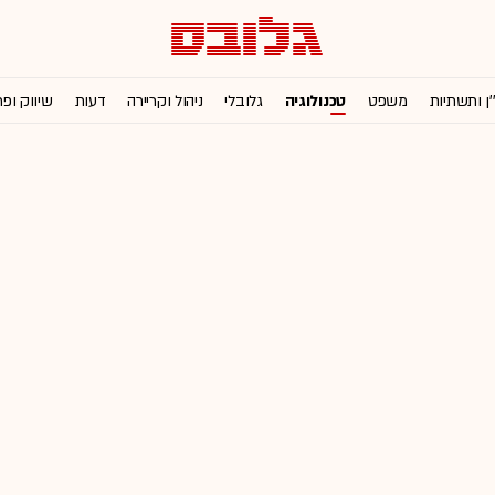
'ן ותשתיות
משפט
טכנולוגיה
גלובלי
ניהול וקריירה
דעות
שיווק ופ