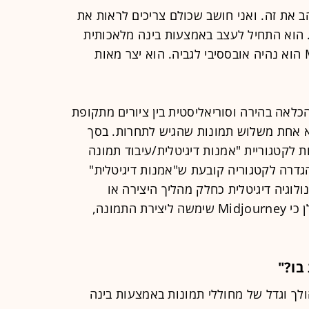
ב את זה. ואני חושב שכולם צריכים לראות את
ה", אמר אלן בן ה-39 בריאיון ל-CNN. הוא התחיל לעצב באמצעות בינה מלאכותית
השנה, וברגע שהכיר את Midjourney הוא נהיה אובססיבי לגביה. הוא יצר מאות
לאה בהירה וסוריאליסטית בין ציורים מתקופת
יא אחת משלוש תמונות שהגיש לתחרות. בסך
ישו 18 יצירות אמנות לקטגוריית "אמנות דיגיטלית/עיבוד תמונה
דרה לקטגוריה קובעת ש"אמנות דיגיטלית"
וגיה דיגיטלית כחלק מהליך היצירה או
התצוגה". כשנרשם לתחרות הצהיר אלן כי Midjourney שימשה ליצירת התמונה,
בו?"
ספר הולך וגדל של מחוללי תמונות באמצעות בינה