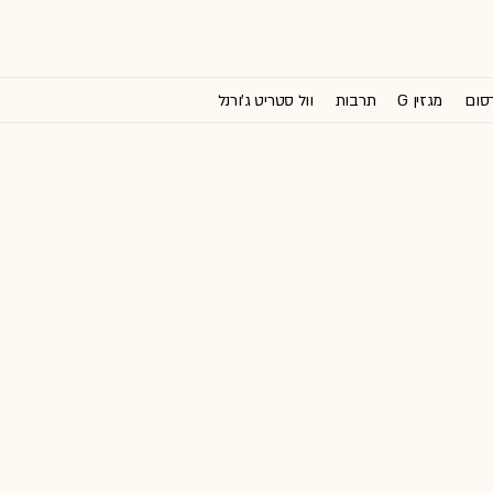
רסום
מגזין G
תרבות
וול סטריט ג'ורנל