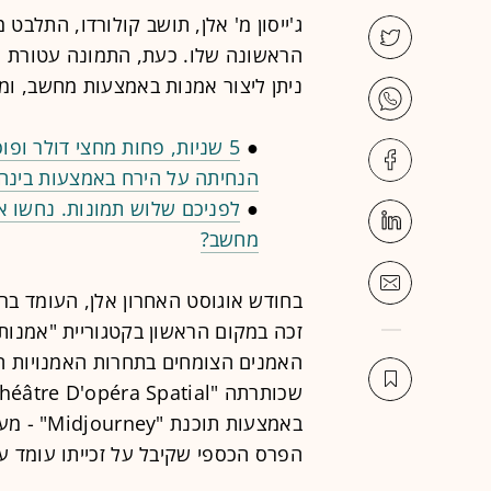
ג'ייסון מ' אלן, תושב קולורדו, התל
הראשונה שלו. כעת, התמונה עטורת 
ניתן ליצור אמנות באמצעות מחשב, ו
●
5 שניות, פחות מחצי דולר ופוסט אחד בפייסבוק: החוקר ש"זייף" את
הנחיתה על הירח באמצעות בינה
●
לפניכם שלוש תמונות. נחשו איזו
מחשב?
זכה במקום הראשון בקטגוריית "אמנות 
האמנים הצומחים בתחרות האמנויות הי
באמצעות 
הפרס הכספי שקיבל על זכייתו עומד על 300 דולרי