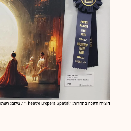
היצירה הזוכה בתחרות: ''Théâtre D'opéra Spatial'' / צילום: רשתות חברתיות לפי סעיף 27א