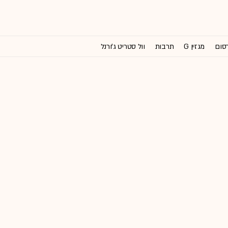
רסום
מגזין G
תרבות
וול סטריט ג'ורנל