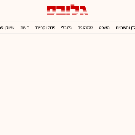
''ן ותשתיות
משפט
טכנולוגיה
גלובלי
ניהול וקריירה
דעות
שיווק ופ