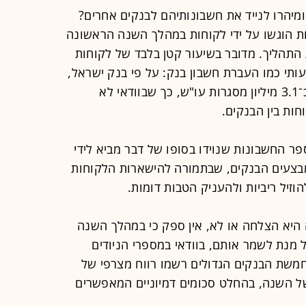
יהרו לנייד את חשבונותיהם לבנקים אחרים?
ולה, כי 75 אלף בקשות הוגשו על ידי לקוחות במהלך השנה הראשונה
ף השלימו את התהליך. מדובר בשיעור קטן בלבד של לקוחות
תי כמו העברת חשבון בנק: על פי בנק ישראל,
נכון לסוף פברואר 2022 היו בישראל כ־3.1 מיליון מסגרות עו"ש, כך שבוודאי לא
ות בין הבנקים.
 החשבונות שנוידו בסופו של דבר מביא לידי
מבצעים הבנקים, שבתמורה להישארות הלקוחות
וזיל ריביות ולהעניק הטבות דומות.
היא הצלחה או לא, אין ספק כי במהלך השנה
מנת לשמר אותם, בוודאי במספרי הניודים
חמשת הבנקים הגדולים רשמו רווח מצרפי של
של השנה, בהחלט סכומים דמיוניים המאפשרים