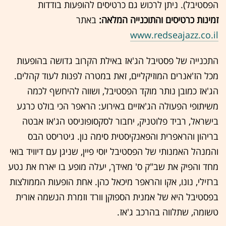
הפסטיבל). ניתן לרכוש גם כרטיסים להופעות בודדות
זמינות כרטיסים והתוכנייה המלאה:
באתר
www.redseajazz.co.il
התכנייה של פסטיבל הג'אז באילת הקרוב גדושה בהופעות
מכל הז'אנרים המוזיקליים, זאת במטרה לפנות לעוד קהלים.
הג'אז כמובן נותר מוקד הפסטיבל, ושווה להיחשף לכמה
משיתופי הפעולה הג'אזיים באירוע: הראפר הכי בולט כרגע
בישראל, רביד פלוטניק, יחבור לסקסופוניסט הג'אז אבטה
בריהון והראפרית והפאנקיסטית סימה נון. גיטריסט הבס
והמנהל האמנותי של הפסטיבל יוסי פיין, שניגן עם דיוויד בואי
מחד והפיק את שב"ק ס' מאידך, יעלה מופע בו יארח את נטע
ברזילי, נונו, אקו והראפר מיכאל כהן. אחת הופעות הממולצות
בפסטיבל היא של אמנית הספוקן וורד וזמרת הנשמה אורית
טשומה, שתלווה בהרכב ג'אז.