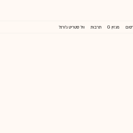
רסום
מגזין G
תרבות
וול סטריט ג'ורנל