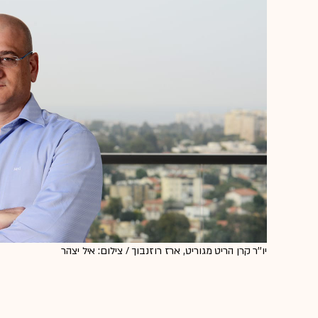
יו''ר קרן הריט מגוריט, ארז רוזנבוך / צילום: איל יצהר