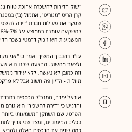
"שוק הדירות להשכרה ארוכת טווח נגמר"
קרן הריט "מגוריט", אתמול (ב') במסג
שסקר את פעילות חברת 'דירה להשכיר'
המשמעות היא זינוק דרמטי בשכר הדירה
עו"ד רוזנבוך המשיך ואמר כי "אני מק
וזה כמובן לא נעשה. ללא עידוד ממשל
מוזלות - הדיון פה חשוב אבל לא פרקטי
אוראל יפרח, סמנכ"ל הכספים בחברת "
והדגיש כי "דירה להשכיר" היא גורם מ
הפרטי, שם השחקן המשמעותי ביותר ה
בכלים המימוניים, ומצד שני צריך לתת
כמה שנים את הנכסים האלה ולהביא כ