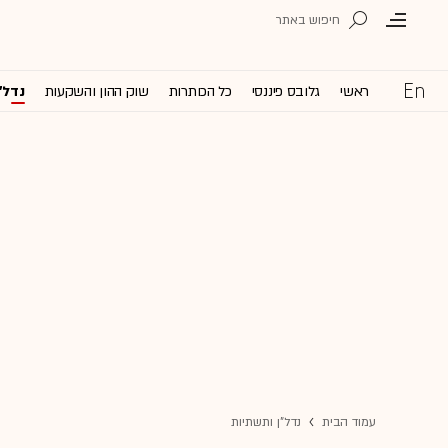
ראשי
גלובס פיננסי
כל הכותרות
שוק ההון והשקעות
נדל'
עמוד הבית
נדל"ן ותשתיות