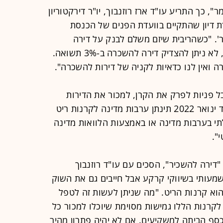
, כך התריע עו"ד ארז רוזנבוך, יו"ר דירקטוריון
רת דיון שהתקיים בוועדת הפנים של הכנסת
. "כשהריבית שיזם משלם לבנק על דירה
להשקעה עומדת בממוצע על 7%-8%, לא ניתן להצדיק דירה להשכרה ב-3% תשואה.
 ואין לנו כדאיות לקניה של דירות להשכרה".
בל פניות לפרק את הקרן, למכור את הדירות
ולצאת מהשוק. ההצעה שלנו היא שעד ינואר 2022 תינתן ערבות מדינה לקרנות ריט
תי בערבות מדינה או באמצעות הלוואות מדינה
".
דירה להשכיר", הסכים עם עו"ד רוזנבוך
שמעותי בשיווקי קרקע אבל חייבים גם את השוק
וא קרנות הריט. "מה שניתן לעשות זה לטפל
 לקרנות הללו גמישות מסוימת שיוכלו למכור כל
סף הביתה למשקיעים. אם לא יהיה פתרון מהיר