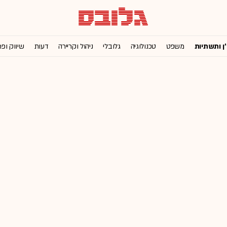
'ן ותשתיות
משפט
טכנולוגיה
גלובלי
ניהול וקריירה
דעות
שיווק ופ