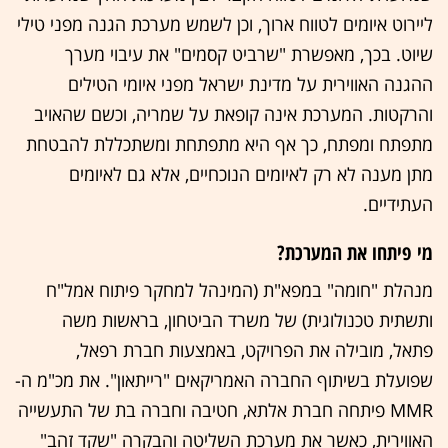
ליירוט איומים לטווח ארוך, וכן לשמש מערכת הגנה מפני טילי
שיוט. בכך, מאפשרת "שרביט קסמים" את עיבוי מערך
ההגנה האווירית על מדינת ישראל מפני איומי הטילים
והרקטות. המערכת אינה קופאת על שמריה, וכשם שהאויב
מתפתח ומפתח, כך אף היא מתפתחת ומשתכללת להבטחת
מתן מענה לא רק לאיומים הנוכחיים, אלא גם לאיומים
העתידיים.
מי פיתחו את המערכת?
מנהלת "חומה" במפא"ת (המינהל למחקר פיתוח אמל"ח
ותשתית טכנולוגית) של משרד הביטחון, בראשות משה
פתאל, מובילה את הפרויקט, באמצעות חברת רפאל,
שפועלת בשיתוף החברה האמריקאים "רייתאון". את מכ"מ ה-
MMR פיתחה חברת אלתא, חטיבה וחברה בת של התעשייה
האווירית, כאשר את מערכת השליטה והבקרה "שקד זהב"