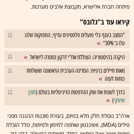
פיתחה חברת אלישרא, מקבוצת אלביט מערכות.
קיראו עוד ב"גלובס"
"המצב בענף בלי פועלים פלסטינים עדיף, התפוקות שלנו
עלו ב־30%"
היקרה בהיסטוריה: הצוללת אח"י דרקון נמסרה לישראל
מאות חיילים ברפיח: המדינה הערבית הראשונה ששולחת
כוחות לעזה
בדרך לשנות את שוק ההדפסות הדיגיטליות בעולם (
תוכן
שיווקי
)
ארה"ב נוטלת חלק מלא במיזם, בעזרת סוכנות ההגנה מפני
טילים (MDA). וושינגטון שותפה למימון ולפיתוח, כולל הובלת
פיתוח וייצור אצל רייתאון. כחלק משיתוף הפעולה, קלע דוד