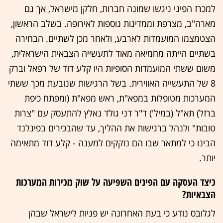
למכרז הפיני ניגשו שמונה חברות, חלקן מישראל, אך גם
מארה"ב, מצרפת וממדינות נוספות לאירופה. בשלב הראשון,
הצטמצמו המועמדות לארבע, ולאחר מכן לשתיים. הבחירה
בשתיים הייתה מחמיאה מאוד לתעשייה הצבאית הישראלית,
משום ששתי המועמדות הסופיות היו קלע דוד של רפאל וברק
8 של התעשייה האווירית. בשל הרגישות שנובעת מכך ששתי
המערכות מטופלות במפא"ת, ראש מפא"ת (ומפתח כיפת
ברזל) תא"ל (במיל') ד"ר דני גולד נאלץ להתעסק עם "צרות
טובות" ולנהל ברגישות את ההליך, עד שהבכירים בפינלנד
הבינו כי למתאר שבו הם נזקקים למענה - קלע דוד מתאימה
יותר.
כיצד העסקה עם הפינים השפיעה על שוק מכירות המערכות
הצבאיות?
לגלובס נודע כי בעת האחרונה יש פניות לישראל שבהן