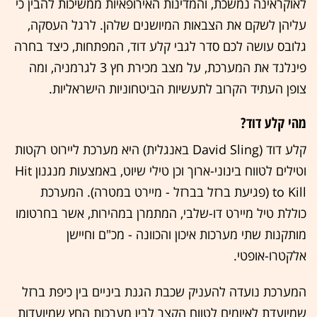
לאוקראינה נמשכת, והמדינות האירופאיות ממשיכות להבין כי
עליהן לשקם את הצבאות המיושנים שלהן. לרגל העסקה,
גלובס עושה לכם סדר לגבי קלע דוד, המפתחות, כיצד בחרה
פינלנד את המערכת, על מצב מכירת חץ 3 לגרמניה, ומה
צופן העתיד הקרוב לתעשיות הביטחוניות הישראליות.
מהי קלע דוד?
קלע דוד (David Sling באנגלית) היא מערכת ליירוט רקטות
וטילים לטווח בינוני-ארוך וכן טילי שיוט, באמצעות מנגנון Hit
to Kill (פגיעת ברזל בברזל - מיירט במטרה). המערכת
כוללת טיל מיירט דו-שלבי, המתמרן במהירות, אשר בחרטומו
מותקנות שתי מערכות איכון והכוונה - מכ"ם וחיישן
אלקטרו-אופטי.
המערכת נועדה להעניק שכבת הגנת ביניים בין כיפת ברזל
שמיועדת לאיומים לטווח הקצר לבין מערכות החץ שמיועדות