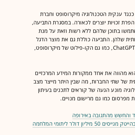
) כנגד ענקית הטכנולוגיה מיקרוסופט וחברת
ית OpenAI, זאת בגין הפרת זכויות יוצרים לכאורה. במסגרת התביעה,
השתמשו בתוכן שלהם ללא רשות וזאת על מנת
תית שלהן. התביעה כוללת גם את מוצר הדגל
של חברת OpenAI, הצ'אט הפופולרי ChatGPT, כמו גם הקו-פילוט של מיקרוסופט,
הוא מהווה את אחד ממקורות המידע המרכזיים
ת של שתי החברות, מה שבין היתר מייצר מצב
וגיה מונע הגעה של קוראים לתכנים בעיתון
 מפרסום כמו גם מרישום מנויים.
ד והחשש מהתגובה באירופה
ליון דולר ליתומי המלחמה