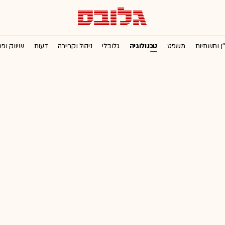
'ן ותשתיות
משפט
טכנולוגיה
גלובלי
ניהול וקריירה
דעות
שיווק ופ