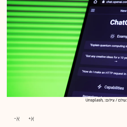
התביעה מצטרפת לדיון הסוער סביב זכויות היוצרים וההוצאה לאור בעולם / צילום: Unsplash,