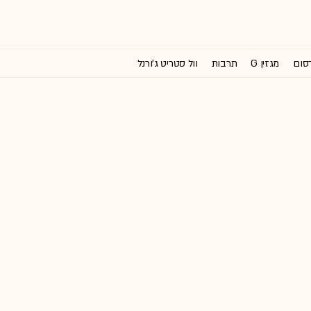
רסום
מגזין G
תרבות
וול סטריט ג'ורנל