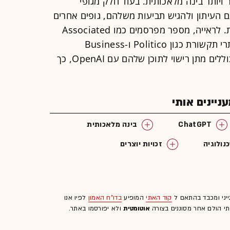
ויותר בינה מלאכותית. בעוד חלק מגופי
ם העיתון ולהגיש תביעות משלהם, גופים אחרים
מגיעים להסכמים מסחריים עם החברות. לראייה, מספר מפרסמים כמו Associated
וAxel Springer, המוציא לאור של אתרי תקשורת כגון Politico ו-Business
Insider, הגיעו להסכמים מסחריים הכוללים מתן רישוי לתוכן שלהם עם OpenAI, כך
יינים אותי
ChatGPT
בינה מלאכותית
נולוגיה
זכויות יוצרים
ייני ומכבד בהתאם ל
קוד האתי
המופיע
בדו"ח האמון
לפיו אנו
לתי הולם אחר מסוננים בצורה
אוטומטית
ולא יפורסמו באתר.