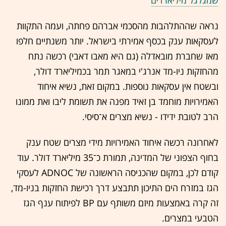
שמגלגל מיליארדים
נראה שההתלהבות מהסכמי אברהם פחתה, ועמה התקוות
לעסקאות ענק בכסף אמירתי בישראל. יותר משנתיים חלפו
מאז שחברת מובאדלה (גם היא מאבו דאבי) רכשה נתח
מהחזקות ניו-מד אנרג'י במאגר תמר בכמיליארד דולר,
ובשטח אין עסקאות נוספות. במקום זאת, נשיא איחוד
האמירויות מוחמד בן זאיד מפנה את תשומת ליבו ואת ממונו
הרב לטובת ידידו - נשיא מצרים א־סיסי.
לאחרונה רכשה איחוד האמירויות מידי מצרים שטח ענק
בחוף הצפוני של המדינה, תמורת כ־35 מיליארד דולר. עוד
קודם לכן, במקום שהכניסה הראשונה של ADNOC לעסקי
הגז במזרח הים התיכון תתבצע דרך רכישת החזקות בניו-מד,
זה קרה באמצעות מיזם משותף עם BP לפיתוח ענף הגז
הטבעי במצרים.