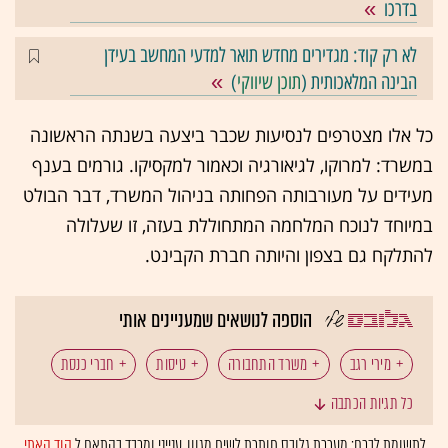
בדרכו
לא רק קוד: מגדירים מחדש תואר למדעי המחשב בעידן
הבינה המלאכותית (
תוכן שיווקי
)
כל אלו מצטרפים לנסיעות שכבר ביצעה בשנתה הראשונה
במשרד: למרוקו, לגיאורגיה וכאמור למקסיקו. גורמים בענף
מעידים על מעורבותה הפחותה בניהול המשרד, דבר הבולט
במיוחד לנוכח המלחמה המתחוללת בעזה, זו שעלולה
להתלקח גם בצפון והיותה חברת הקבינט.
הוספה לנושאים שמעניינים אותי
מירי רגב
משרד התחבורה
טיסות
חברי כנסת
כל תגיות הכתבה
לתשומת לבכם: מערכת גלובס חותרת לשיח מגוון, ענייני ומכבד בהתאם ל
קוד האתי