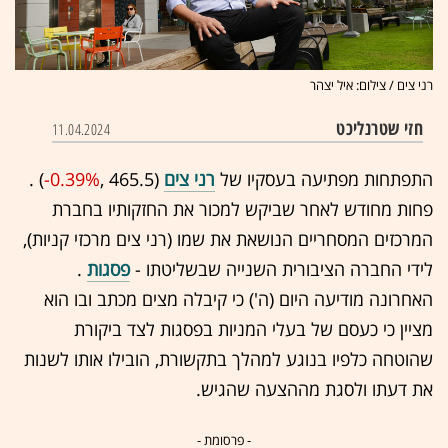
רני צים / צילום: איל יצהר
חזי שטרנליכט
11.04.2024
התפתחות מפתיעה בעסקיו של
רני צים
(465.5 ,‎
-0.39%
‏) .
פחות מחודש לאחר שביקש למכור את החזקותיו בחברת
המרכזים המסחריים הנושאת את שמו (רני צים מרכזי קניות),
לידי החברה הציבורית השנייה שבשליטתו -
פסגות
.
האחרונה מודיעה היום (ה') כי קיבלה מצים מכתב ובו הוא
מציין כי כעסם של בעלי המניות בפסגות לצד ביקורת
שהוטחה כלפיו בנוגע למהלך בתקשורת, הובילו אותו לשנות
את דעתו ולסגת מההצעה שהגיש.
- פרסומת -