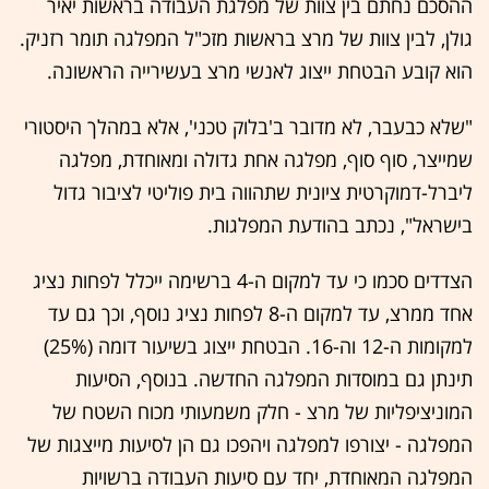
ההסכם נחתם בין צוות של מפלגת העבודה בראשות יאיר
גולן, לבין צוות של מרצ בראשות מזכ"ל המפלגה תומר רזניק.
הוא קובע הבטחת ייצוג לאנשי מרצ בעשירייה הראשונה.
"שלא כבעבר, לא מדובר ב'בלוק טכני', אלא במהלך היסטורי
שמייצר, סוף סוף, מפלגה אחת גדולה ומאוחדת, מפלגה
ליברל-דמוקרטית ציונית שתהווה בית פוליטי לציבור גדול
בישראל", נכתב בהודעת המפלגות.
הצדדים סכמו כי עד למקום ה-4 ברשימה ייכלל לפחות נציג
אחד ממרצ, עד למקום ה-8 לפחות נציג נוסף, וכך גם עד
למקומות ה-12 וה-16. הבטחת ייצוג בשיעור דומה (25%)
תינתן גם במוסדות המפלגה החדשה. בנוסף, הסיעות
המוניציפליות של מרצ - חלק משמעותי מכוח השטח של
המפלגה - יצורפו למפלגה ויהפכו גם הן לסיעות מייצגות של
המפלגה המאוחדת, יחד עם סיעות העבודה ברשויות